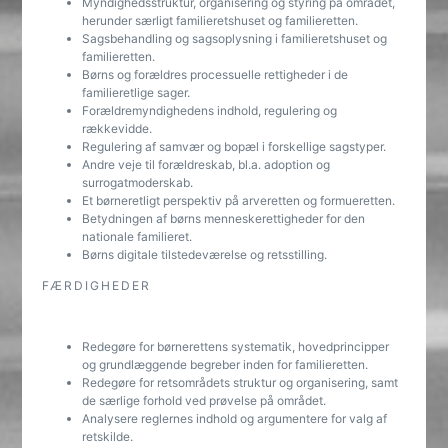
Myndighedsstruktur, organisering og styring på området,
herunder særligt familieretshuset og familieretten.
Sagsbehandling og sagsoplysning i familieretshuset og
familieretten.
Børns og forældres processuelle rettigheder i de
familieretlige sager.
Forældremyndighedens indhold, regulering og
rækkevidde.
Regulering af samvær og bopæl i forskellige sagstyper.
Andre veje til forældreskab, bl.a. adoption og
surrogatmoderskab.
Et børneretligt perspektiv på arveretten og formueretten.
Betydningen af børns menneskerettigheder for den
nationale familieret.
Børns digitale tilstedeværelse og retsstilling.
FÆRDIGHEDER
Redegøre for børnerettens systematik, hovedprincipper
og grundlæggende begreber inden for familieretten.
Redegøre for retsområdets struktur og organisering, samt
de særlige forhold ved prøvelse på området.
Analysere reglernes indhold og argumentere for valg af
retskilde.