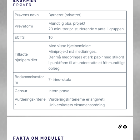
EKSAMEN
PRØVER
Prøvens navn
Børneret (privatret)
Mundtlig pba. projekt
Prøveform
20 minutter pr. studerende x antal i gruppen.
ECTS
10
Med visse hjælpemidler:
Miniprojekt må medbringes.
Tilladte
Der må medbringes et ark papir med stikord
hjælpemidler
i punktform til at understøtte et frit mundtligt
oplæg.
Bedømmelsesfor
7-trins-skala
m
Censur
Intern prøve
Vurderingskriterie
Vurderingskriterierne er angivet i
r
Universitetets eksamensordning
FAKTA OM MODULET