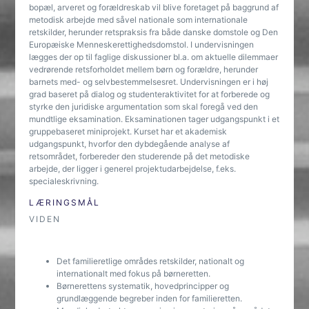
bopæl, arveret og forældreskab vil blive foretaget på baggrund af
metodisk arbejde med såvel nationale som internationale
retskilder, herunder retspraksis fra både danske domstole og Den
Europæiske Menneskerettighedsdomstol. I undervisningen
lægges der op til faglige diskussioner bl.a. om aktuelle dilemmaer
vedrørende retsforholdet mellem børn og forældre, herunder
barnets med- og selvbestemmelsesret. Undervisningen er i høj
grad baseret på dialog og studenteraktivitet for at forberede og
styrke den juridiske argumentation som skal foregå ved den
mundtlige eksamination. Eksaminationen tager udgangspunkt i et
gruppebaseret miniprojekt. Kurset har et akademisk
udgangspunkt, hvorfor den dybdegående analyse af
retsområdet, forbereder den studerende på det metodiske
arbejde, der ligger i generel projektudarbejdelse, f.eks.
specialeskrivning.
LÆRINGSMÅL
VIDEN
Det familieretlige områdes retskilder, nationalt og
internationalt med fokus på børneretten.
Børnerettens systematik, hovedprincipper og
grundlæggende begreber inden for familieretten.