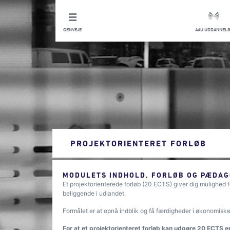
GENVEJE
AAU UDDANNELS
PROJEKTORIENTERET FORLØB
MODULETS INDHOLD, FORLØB OG PÆDAG
Et projektorienterede forløb (20 ECTS) giver dig mulighed f
beliggende i udlandet.
Formålet er at opnå indblik og få færdigheder i økonomisk
For at et projektorienteret forløb kan udgøre 20 ECTS e