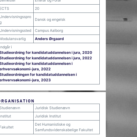
Semester
Efterår og Forår
ECTS
20
Undervisningsspro
Dansk og engelsk
g
Undervisningssted
Campus Aalborg
Modulansvarlig
Anders Ørgaard
Indgår i
Studieordning for kandidatuddannelsen i jura, 2020
Studieordning for kandidatuddannelsen i jura, 2022
Studieordning for kandidatuddannelsen i
erhvervsøkonomi-jura, 2022
Studieordningen for kandidatuddannelsen i
erhvervsøkonomi-jura, 2023
ORGANISATION
Studienævn
Juridisk Studienævn
Institut
Juridisk Institut
Det Humanistiske og
Fakultet
Samfundsvidenskabelige Fakultet