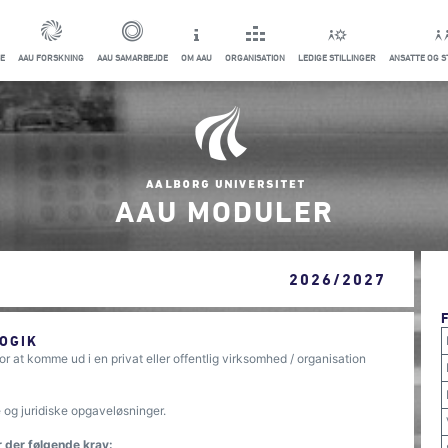
E
AAU FORSKNING
AAU SAMARBEJDE
OM AAU
ORGANISATION
LEDIGE STILLINGER
ANSATTE OG 
AAU MODULER
2026/2027
OGIK
or at komme ud i en privat eller offentlig virksomhed / organisation
e og juridiske opgaveløsninger.
r der følgende krav: