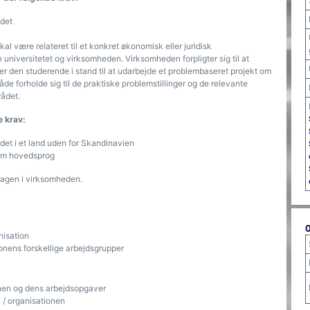
ndet
l være relateret til et konkret økonomisk eller juridisk
 universitetet og virksomheden. Virksomheden forpligter sig til at
r den studerende i stand til at udarbejde et problembaseret projekt om
både forholde sig til de praktiske problemstillinger og de relevante
rådet.
e krav:
et i et land uden for Skandinavien
som hovedsprog
dagen i virksomheden.
isation
onens forskellige arbejdsgrupper
onen og dens arbejdsopgaver
/ organisationen