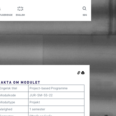
STUDERENDE
ENGLISH
SØG
FAKTA OM MODULET
Engelsk titel
Project-based Programme
Modulkode
JUR-SM-55-22
Modultype
Projekt
Varighed
1 semester