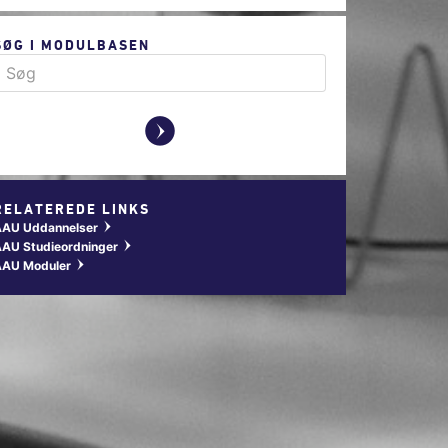
SØG I MODULBASEN
y
RELATEREDE LINKS
AAU Uddannelser
w
AU Studieordninger
w
AAU Moduler
w