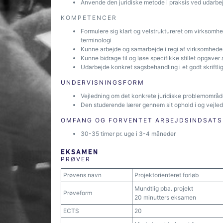
Anvende den juridiske metode i praksis ved udarbe
KOMPETENCER
Formulere sig klart og velstruktureret om virksom
terminologi
Kunne arbejde og samarbejde i regi af virksomhede
Kunne bidrage til og løse specifikke stillet opgave
Udarbejde konkret sagsbehandling i et godt skriftli
UNDERVISNINGSFORM
Vejledning om det konkrete juridiske problemområde f
Den studerende lærer gennem sit ophold i og vejle
OMFANG OG FORVENTET ARBEJDSINDSATS
30-35 timer pr. uge i 3-4 måneder
EKSAMEN
PRØVER
Prøvens navn
Projektorienteret forløb
Mundtlig pba. projekt
Prøveform
20 minutters eksamen
ECTS
20