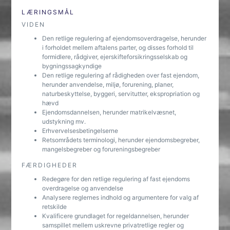
LÆRINGSMÅL
VIDEN
Den retlige regulering af ejendomsoverdragelse, herunder
i forholdet mellem aftalens parter, og disses forhold til
formidlere, rådgiver, ejerskifteforsikringsselskab og
bygningssagkyndige
Den retlige regulering af rådigheden over fast ejendom,
herunder anvendelse, miljø, forurening, planer,
naturbeskyttelse, byggeri, servitutter, ekspropriation og
hævd
Ejendomsdannelsen, herunder matrikelvæsnet,
udstykning mv.
Erhvervelsesbetingelserne
Retsområdets terminologi, herunder ejendomsbegreber,
mangelsbegreber og forureningsbegreber
FÆRDIGHEDER
Redegøre for den retlige regulering af fast ejendoms
overdragelse og anvendelse
Analysere reglernes indhold og argumentere for valg af
retskilde
Kvalificere grundlaget for regeldannelsen, herunder
samspillet mellem uskrevne privatretlige regler og