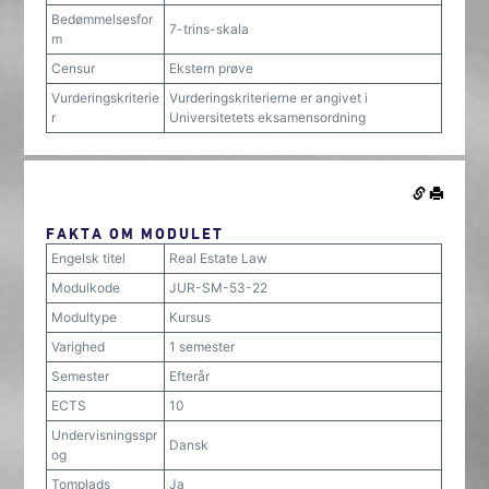
Bedømmelsesfor
7-trins-skala
m
Censur
Ekstern prøve
Vurderingskriterie
Vurderingskriterierne er angivet i
r
Universitetets eksamensordning
FAKTA OM MODULET
Engelsk titel
Real Estate Law
Modulkode
JUR-SM-53-22
Modultype
Kursus
Varighed
1 semester
Semester
Efterår
ECTS
10
Undervisningsspr
Dansk
og
Tomplads
Ja