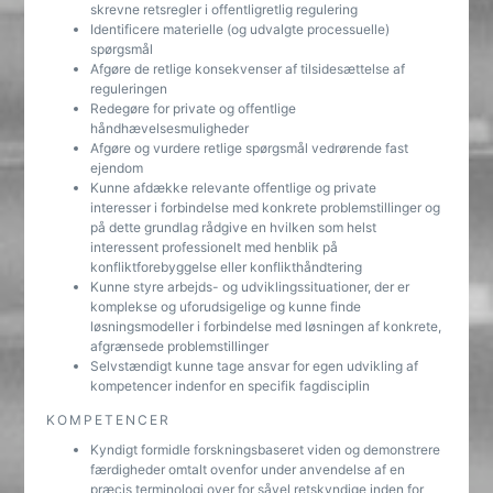
skrevne retsregler i offentligretlig regulering
Identificere materielle (og udvalgte processuelle)
spørgsmål
Afgøre de retlige konsekvenser af tilsidesættelse af
reguleringen
Redegøre for private og offentlige
håndhævelsesmuligheder
Afgøre og vurdere retlige spørgsmål vedrørende fast
ejendom
Kunne afdække relevante offentlige og private
interesser i forbindelse med konkrete problemstillinger og
på dette grundlag rådgive en hvilken som helst
interessent professionelt med henblik på
konfliktforebyggelse eller konflikthåndtering
Kunne styre arbejds- og udviklingssituationer, der er
komplekse og uforudsigelige og kunne finde
løsningsmodeller i forbindelse med løsningen af konkrete,
afgrænsede problemstillinger
Selvstændigt kunne tage ansvar for egen udvikling af
kompetencer indenfor en specifik fagdisciplin
KOMPETENCER
Kyndigt formidle forskningsbaseret viden og demonstrere
færdigheder omtalt ovenfor under anvendelse af en
præcis terminologi over for såvel retskyndige inden for