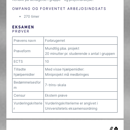
OMFANG OG FORVENTET ARBEJDSINDSATS
270 timer
EKSAMEN
PRØVER
Prøvens navn
Forbrugerret
Mundtlig pba. projekt
Prøveform
20 minutter pr. studerende x antal i gruppen
ECTS
10
Tilladte
Med visse hjælpemidler:
hjælpemidler
Miniprojekt må medbringes
Bedømmelsesfor
7-trins-skala
m
Censur
Ekstern prøve
Vurderingskriterie
Vurderingskriterierne er angivet i
r
Universitetets eksamensordning