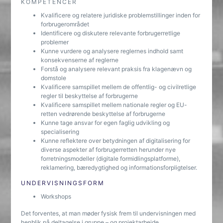
KOMPETENCER
Kvalificere og relatere juridiske problemstillinger inden for
forbrugerområdet
Identificere og diskutere relevante forbrugerretlige
problemer
Kunne vurdere og analysere reglernes indhold samt
konsekvenserne af reglerne
Forstå og analysere relevant praksis fra klagenævn og
domstole
Kvalificere samspillet mellem de offentlig- og civilretlige
regler til beskyttelse af forbrugerne
Kvalificere samspillet mellem nationale regler og EU-
retten vedrørende beskyttelse af forbrugerne
Kunne tage ansvar for egen faglig udvikling og
specialisering
Kunne reflektere over betydningen af digitalisering for
diverse aspekter af forbrugerretten herunder nye
forretningsmodeller (digitale formidlingsplatforme),
reklamering, bæredygtighed og informationsforpligtelser.
UNDERVISNINGSFORM
Workshops
Det forventes, at man møder fysisk frem til undervisningen med
henblik på deltagelse i gruppe – og projektarbejde.