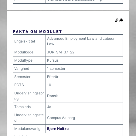
FAKTA OM MODULET
Advanced Employment Law and Labour
Engelsk titel
Law
Modulkode
JUR-SM-37-22
Modultype
Kursus
Varighed
1 semester
Semester
Efterår
ECTS
10
Undervisningsspr
Dansk
og
Tomplads
Ja
Undervisningsste
Campus Aalborg
d
Modulansvarlig
Bjørn Holtze