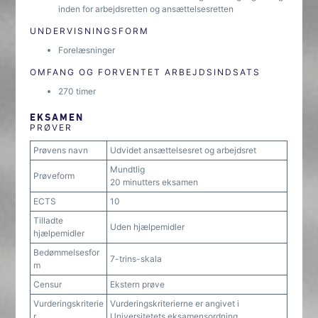
inden for arbejdsretten og ansættelsesretten
UNDERVISNINGSFORM
Forelæsninger
OMFANG OG FORVENTET ARBEJDSINDSATS
270 timer
EKSAMEN
PRØVER
Prøvens navn
Udvidet ansættelsesret og arbejdsret
Mundtlig
Prøveform
20 minutters eksamen
ECTS
10
Tilladte
Uden hjælpemidler
hjælpemidler
Bedømmelsesfor
7-trins-skala
m
Censur
Ekstern prøve
Vurderingskriterie
Vurderingskriterierne er angivet i
r
Universitetets eksamensordning