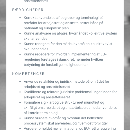
ansættelsesret
FÆRDIGHEDER
Korrekt anvendelse af begreber og terminologi på
området for arbejdsret og ansættelsesret både på
nationalt og europæisk plan
Kunne analysere og afgøre, hvornår det kollektive system
skal anvendes
Kunne redegøre for den måde, hvorpå en kollektiv tvist
skal behandles
Kunne redegøre for, hvordan implementering af EU-
regulering foretages i dansk ret, herunder hvilken
betydning de forskellige muligheder har
KOMPETENCER
Anvende retskilder og juridisk metode på området for
arbejdsret og ansættelsesret
Kvalificere og relatere juridiske problemstillinger inden for
arbejdsret og ansættelsesret
Formulere sig klart og velstruktureret mundtligt og
skriftligt om arbejdsret og ansættelsesret med anvendelse
af korrekt terminologi
Kunne vurdere hvornår og hvordan det kollektive
processystem skal anvendes, og hvem det forpligter
Vurdere forholdet mellem national og EU-retlig regulering