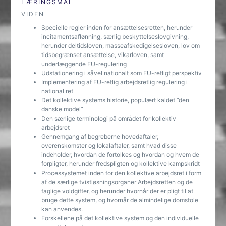
LÆRINGSMÅL
VIDEN
Specielle regler inden for ansættelsesretten, herunder
incitamentsaflønning, særlig beskyttelseslovgivning,
herunder deltidsloven, masseafskedigelsesloven, lov om
tidsbegrænset ansættelse, vikarloven, samt
underlæggende EU-regulering
Udstationering i såvel nationalt som EU-retligt perspektiv
Implementering af EU-retlig arbejdsretlig regulering i
national ret
Det kollektive systems historie, populært kaldet ”den
danske model”
Den særlige terminologi på området for kollektiv
arbejdsret
Gennemgang af begreberne hovedaftaler,
overenskomster og lokalaftaler, samt hvad disse
indeholder, hvordan de fortolkes og hvordan og hvem de
forpligter, herunder fredspligten og kollektive kampskridt
Processystemet inden for den kollektive arbejdsret i form
af de særlige tvistløsningsorganer Arbejdsretten og de
faglige voldgifter, og herunder hvornår der er pligt til at
bruge dette system, og hvornår de almindelige domstole
kan anvendes.
Forskellene på det kollektive system og den individuelle