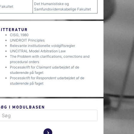
Det Humanistiske og
Fakultet
Samfundsvidenskabelige Fakultet
LITTERATUR
CISG, 1980
UNIDROIT Principles
Relevante institutionelle voldgiftsregler
UNCITRAL Model Arbitration Law
The Problem with clarifications, corrections and
procedural orders
Processkrift for
Claimant
udarbejdet af de
studerende på faget
Processkrift for
Respondent
udarbejdet af de
studerende på faget
SØG I MODULBASEN
y