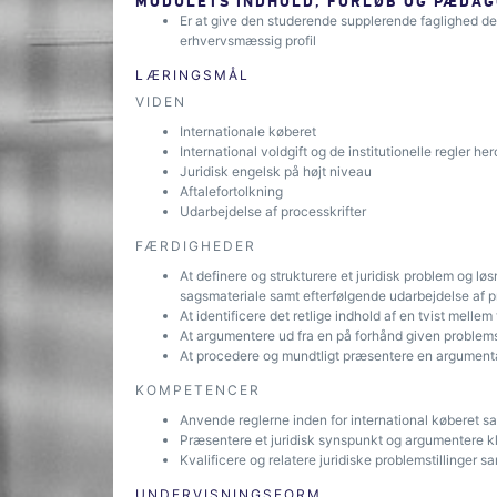
MODULETS INDHOLD, FORLØB OG PÆDAG
Er at give den studerende supplerende faglighed d
erhvervsmæssig profil
LÆRINGSMÅL
VIDEN
Internationale køberet
International voldgift og de institutionelle regler he
Juridisk engelsk på højt niveau
Aftalefortolkning
Udarbejdelse af processkrifter
FÆRDIGHEDER
At definere og strukturere et juridisk problem og l
sagsmateriale samt efterfølgende udarbejdelse af p
At identificere det retlige indhold af en tvist mell
At argumentere ud fra en på forhånd given problemst
At procedere og mundtligt præsentere en argument
KOMPETENCER
Anvende reglerne inden for international køberet sa
Præsentere et juridisk synspunkt og argumentere kl
Kvalificere og relatere juridiske problemstillinge
UNDERVISNINGSFORM