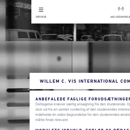
GENVEJE
AAU UDDANNELS
WILLEM C. VIS INTERNATIONAL CO
ANBEFALEDE FAGLIGE FORUDSÆTNINGER
Deltagelse kræver særlig ansøgning fra den studerende. O
sker ud fra en samlet vurdering af den studerendes intere
indeholde én sides begrundelse for den studerendes ønske
måtte finde relevant