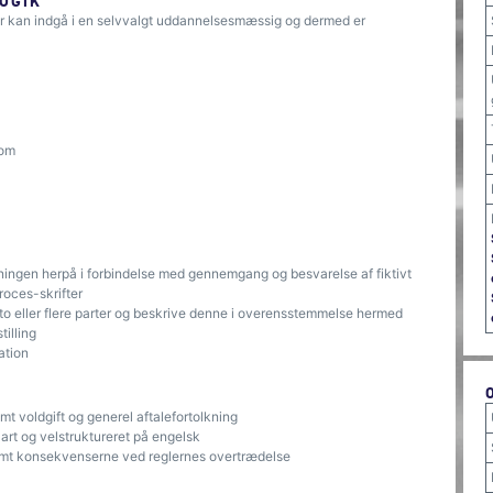
OGIK
er kan indgå i en selvvalgt uddannelsesmæssig og dermed er
rom
øsningen herpå i forbindelse med gennemgang og besvarelse af fiktivt
roces-skrifter
em to eller flere parter og beskrive denne i overensstemmelse hermed
illing
ation
mt voldgift og generel aftalefortolkning
art og velstruktureret på engelsk
r samt konsekvenserne ved reglernes overtrædelse