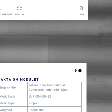
STUDERENDE
ENGLISH
SØG
FAKTA OM MODULET
Willem C. Vis International
Engelsk titel
Commercial Arbitration Moot
Modulkode
JUR-SM-20-22
Modultype
Projekt
Varighed
2 semestre