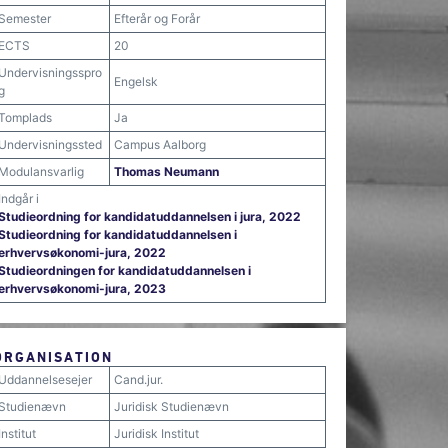
Semester
Efterår og Forår
ECTS
20
Undervisningsspro
Engelsk
g
Tomplads
Ja
Undervisningssted
Campus Aalborg
Modulansvarlig
Thomas Neumann
Indgår i
Studieordning for kandidatuddannelsen i jura, 2022
Studieordning for kandidatuddannelsen i
erhvervsøkonomi-jura, 2022
Studieordningen for kandidatuddannelsen i
erhvervsøkonomi-jura, 2023
ORGANISATION
Uddannelsesejer
Cand.jur.
Studienævn
Juridisk Studienævn
Institut
Juridisk Institut