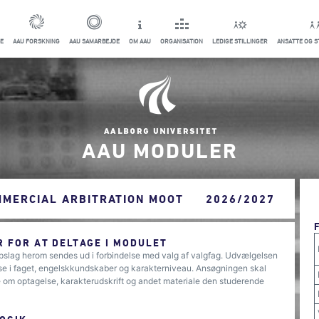
E
AAU FORSKNING
AAU SAMARBEJDE
OM AAU
ORGANISATION
LEDIGE STILLINGER
ANSATTE OG 
AAU MODULER
MMERCIAL ARBITRATION MOOT
2026/2027
 FOR AT DELTAGE I MODULET
pslag herom sendes ud i forbindelse med valg af valgfag. Udvælgelsen
sse i faget, engelskkundskaber og karakterniveau. Ansøgningen skal
 om optagelse, karakterudskrift og andet materiale den studerende