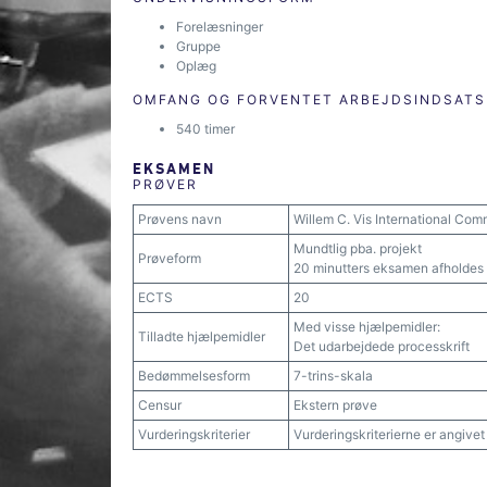
Forelæsninger
Gruppe
Oplæg
OMFANG OG FORVENTET ARBEJDSINDSATS
540 timer
EKSAMEN
PRØVER
Prøvens navn
Willem C. Vis International Com
Mundtlig pba. projekt
Prøveform
20 minutters eksamen afholdes
ECTS
20
Med visse hjælpemidler:
Tilladte hjælpemidler
Det udarbejdede processkrift
Bedømmelsesform
7-trins-skala
Censur
Ekstern prøve
Vurderingskriterier
Vurderingskriterierne er angive