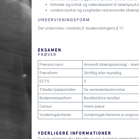
forholde sig kritisk og vidensbaseret til idrætspsy
vurdere styrker og svagheder ved anvendte idrætsp
UNDERVISNINGSFORM
Der undervises i modulet jf. studieordningens § 17.
EKSAMEN
PRØVER
Prøvens navn
Anvendt idrætspsykologi - team
Prøveform
Skriftlig eller mundtlig
ECTS
5
Tilladte hjælpemidler
Se semesterbeskrivelse
Bedømmelsesform
Bestået/ikke bestået
Censur
Intern prøve
Vurderingskriterier
Vurderingskriterierne er angive
YDERLIGERE INFORMATIONER
Du kan orientere dig i Moodle og evt. kontakte semesterko