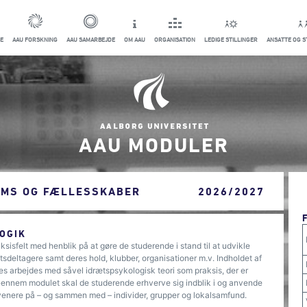
E
AAU FORSKNING
AAU SAMARBEJDE
OM AAU
ORGANISATION
LEDIGE STILLINGER
ANSATTE OG 
AAU MODULER
AMS OG FÆLLESSKABER
2026/2027
OGIK
sisfelt med henblik på at gøre de studerende i stand til at udvikle
deltagere samt deres hold, klubber, organisationer m.v. Indholdet af
es arbejdes med såvel idrætspsykologisk teori som praksis, der er
ennem modulet skal de studerende erhverve sig indblik i og anvende
ervenere på – og sammen med – individer, grupper og lokalsamfund.