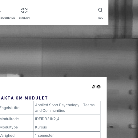
STUDERENDE
ENGLISH
SØG
FAKTA OM MODULET
Applied Sport Psychology - Teams
Engelsk titel
and Communities
Modulkode
IDFIDR21K2_4
Modultype
Kursus
Varighed
1 semester