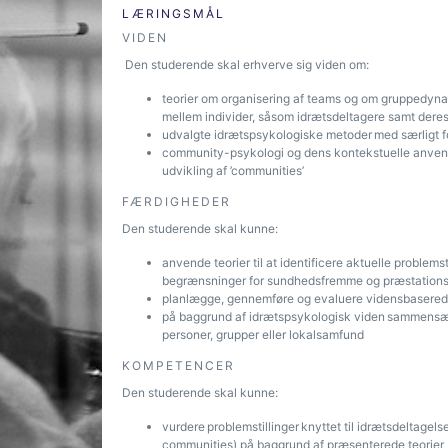
LÆRINGSMÅL
VIDEN
Den studerende skal erhverve sig viden om:
teorier om organisering af teams og om gruppedynami
mellem individer, såsom idrætsdeltagere samt deres
udvalgte idrætspsykologiske metoder med særligt fo
community-psykologi og dens kontekstuelle anvende
udvikling af ’communities’
FÆRDIGHEDER
Den studerende skal kunne:
anvende teorier til at identificere aktuelle problem
begrænsninger for sundhedsfremme og præstation
planlægge, gennemføre og evaluere vidensbaserede
på baggrund af idrætspsykologisk viden sammensætte 
personer, grupper eller lokalsamfund
KOMPETENCER
Den studerende skal kunne:
vurdere problemstillinger knyttet til idrætsdeltagelse
communities) på baggrund af præsenterede teorier