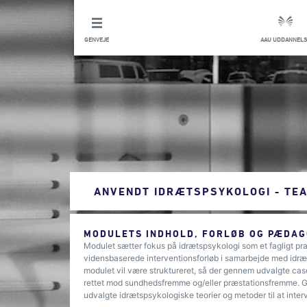
GENVEJE
AAU UDDANNELS
ANVENDT IDRÆTSPSYKOLOGI - TE
MODULETS INDHOLD, FORLØB OG PÆDAG
Modulet sætter fokus på idrætspsykologi som et fagligt prak
vidensbaserede interventionsforløb i samarbejde med idræts
modulet vil være struktureret, så der gennem udvalgte cas
rettet mod sundhedsfremme og/eller præstationsfremme. G
udvalgte idrætspsykologiske teorier og metoder til at int