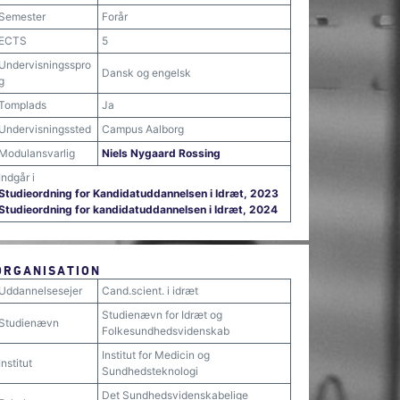
Semester
Forår
ECTS
5
Undervisningsspro
Dansk og engelsk
g
Tomplads
Ja
Undervisningssted
Campus Aalborg
Modulansvarlig
Niels Nygaard Rossing
Indgår i
Studieordning for Kandidatuddannelsen i Idræt, 2023
Studieordning for kandidatuddannelsen i Idræt, 2024
ORGANISATION
Uddannelsesejer
Cand.scient. i idræt
Studienævn for Idræt og
Studienævn
Folkesundhedsvidenskab
Institut for Medicin og
Institut
Sundhedsteknologi
Det Sundhedsvidenskabelige