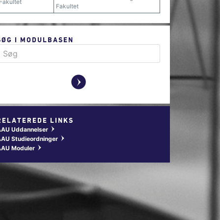
Fakultet
Fakultet
SØG I MODULBASEN
y
RELATEREDE LINKS
AAU Uddannelser
w
AU Studieordninger
w
AAU Moduler
w