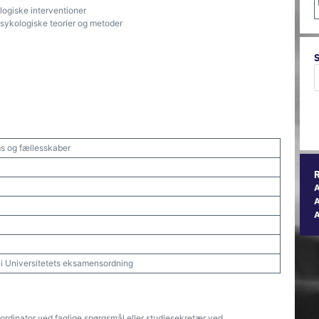
kologiske interventioner
sykologiske teorier og metoder
s og fællesskaber
A
t i Universitetets eksamensordning
ordinator ved faglige spørgsmål eller studiesekretær ved