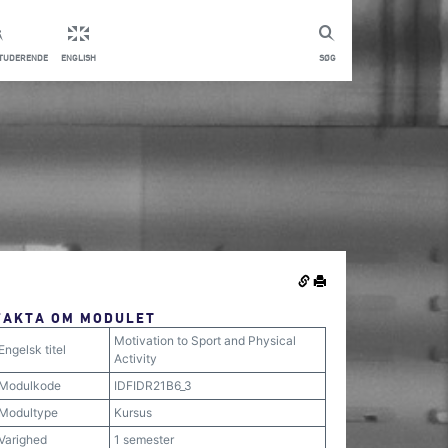
STUDERENDE
ENGLISH
SØG
FAKTA OM MODULET
Motivation to Sport and Physical
Engelsk titel
Activity
Modulkode
IDFIDR21B6_3
Modultype
Kursus
Varighed
1 semester