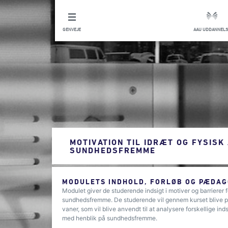
GENVEJE
AAU UDDANNELS
MOTIVATION TIL IDRÆT OG FYSISK
SUNDHEDSFREMME
MODULETS INDHOLD, FORLØB OG PÆDAG
Modulet giver de studerende indsigt i motiver og barrierer f
sundhedsfremme. De studerende vil gennem kurset blive pr
vaner, som vil blive anvendt til at analysere forskellige ind
med henblik på sundhedsfremme.