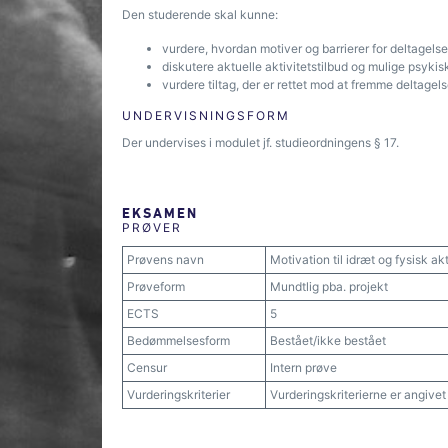
Den studerende skal kunne:
vurdere, hvordan motiver og barrierer for deltagelse 
diskutere aktuelle aktivitetstilbud og mulige psyki
vurdere tiltag, der er rettet mod at fremme deltagelse
UNDERVISNINGSFORM
Der undervises i modulet jf. studieordningens § 17.
EKSAMEN
PRØVER
Prøvens navn
Motivation til idræt og fysisk a
Prøveform
Mundtlig pba. projekt
ECTS
5
Bedømmelsesform
Bestået/ikke bestået
Censur
Intern prøve
Vurderingskriterier
Vurderingskriterierne er angive