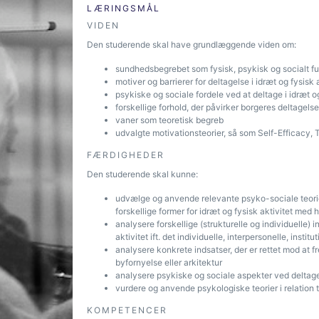
LÆRINGSMÅL
VIDEN
Den studerende skal have grundlæggende viden om:
sundhedsbegrebet som fysisk, psykisk og socialt f
motiver og barrierer for deltagelse i idræt og fysisk 
psykiske og sociale fordele ved at deltage i idræt o
forskellige forhold, der påvirker borgeres deltagelse 
vaner som teoretisk begreb
udvalgte motivationsteorier, så som Self-Efficacy,
FÆRDIGHEDER
Den studerende skal kunne:
udvælge og anvende relevante psyko-sociale teorier 
forskellige former for idræt og fysisk aktivitet me
analysere forskellige (strukturelle og individuelle) 
aktivitet ift. det individuelle, interpersonelle, instit
analysere konkrete indsatser, der er rettet mod at f
byfornyelse eller arkitektur
analysere psykiske og sociale aspekter ved deltagel
vurdere og anvende psykologiske teorier i relation t
KOMPETENCER