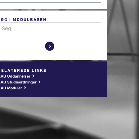
SØG I MODULBASEN
y
RELATEREDE LINKS
AAU Uddannelser
w
AU Studieordninger
w
AAU Moduler
w