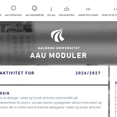
E
AAU FORSKNING
AAU SAMARBEJDE
OM AAU
ORGANISATION
LEDIGE STILLINGER
ANSATTE OG 
AAU MODULER
 AKTIVITET FOR
2026/2027
OGIK
or at deltage i idræt og fysisk aktivitet med henblik på
æsenteret for psyko-sociale teorier og begreber såsom motivation og
satser, der er rettet mod at fremme deltagelse i idræt og fysisk aktivitet