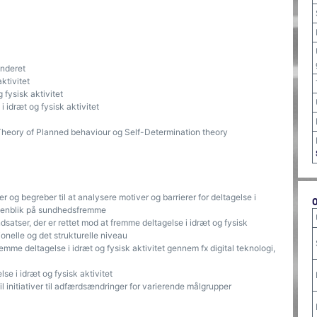
underet
aktivitet
g fysisk aktivitet
i idræt og fysisk aktivitet
 Theory of Planned behaviour og Self-Determination theory
og begreber til at analysere motiver og barrierer for deltagelse i
d henblik på sundhedsfremme
indsatser, der er rettet mod at fremme deltagelse i idræt og fysisk
utionelle og det strukturelle niveau
remme deltagelse i idræt og fysisk aktivitet gennem fx digital teknologi,
se i idræt og fysisk aktivitet
il initiativer til adfærdsændringer for varierende målgrupper