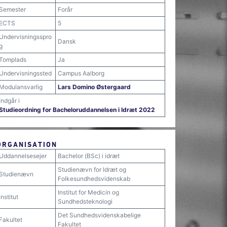
Semester
Forår
ECTS
5
Undervisningsspro
Dansk
g
Tomplads
Ja
Undervisningssted
Campus Aalborg
Modulansvarlig
Lars Domino Østergaard
Indgår i
Studieordning for Bacheloruddannelsen i Idræt 2022
ORGANISATION
Uddannelsesejer
Bachelor (BSc) i idræt
Studienævn for Idræt og
Studienævn
Folkesundhedsvidenskab
Institut for Medicin og
Institut
Sundhedsteknologi
Det Sundhedsvidenskabelige
Fakultet
Fakultet