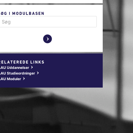
SØG I MODULBASEN
y
RELATEREDE LINKS
AAU Uddannelser
w
AU Studieordninger
w
AAU Moduler
w