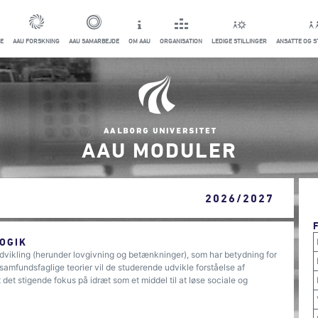
E
AAU FORSKNING
AAU SAMARBEJDE
OM AAU
ORGANISATION
LEDIGE STILLINGER
ANSATTE OG 
AAU MODULER
2026/2027
OGIK
udvikling (herunder lovgivning og betænkninger), som har betydning for
samfundsfaglige teorier vil de studerende udvikle forståelse af
det stigende fokus på idræt som et middel til at løse sociale og