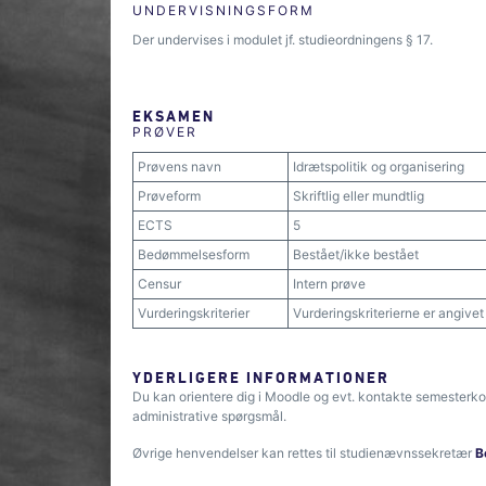
UNDERVISNINGSFORM
Der undervises i modulet jf. studieordningens § 17.
EKSAMEN
PRØVER
Prøvens navn
Idrætspolitik og organisering
Prøveform
Skriftlig eller mundtlig
ECTS
5
Bedømmelsesform
Bestået/ikke bestået
Censur
Intern prøve
Vurderingskriterier
Vurderingskriterierne er angive
YDERLIGERE INFORMATIONER
Du kan orientere dig i Moodle og evt. kontakte semesterko
administrative spørgsmål.
Øvrige henvendelser kan rettes til studienævnssekretær
B