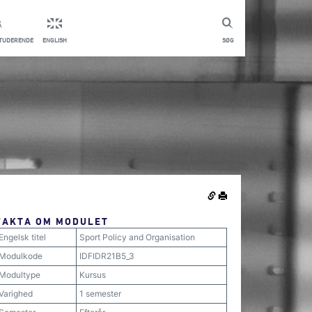
STUDERENDE
ENGLISH
SØG
FAKTA OM MODULET
Engelsk titel
Sport Policy and Organisation
Modulkode
IDFIDR21B5_3
Modultype
Kursus
Varighed
1 semester