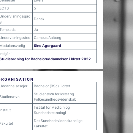
Semester
Efterår
ECTS
5
Undervisningsspro
Dansk
g
Tomplads
Ja
Undervisningssted
Campus Aalborg
Modulansvarlig
Sine Agergaard
Indgår i
Studieordning for Bacheloruddannelsen i Idræt 2022
ORGANISATION
Uddannelsesejer
Bachelor (BSc) i idræt
Studienævn for Idræt og
Studienævn
Folkesundhedsvidenskab
Institut for Medicin og
Institut
Sundhedsteknologi
Det Sundhedsvidenskabelige
Fakultet
Fakultet