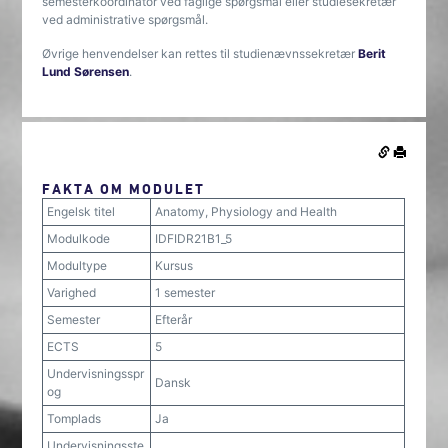
semesterkoordinator ved faglige spørgsmål eller studiesekretær
ved administrative spørgsmål.
Øvrige henvendelser kan rettes til studienævnssekretær
Berit
Lund Sørensen
.
FAKTA OM MODULET
Engelsk titel
Anatomy, Physiology and Health
Modulkode
IDFIDR21B1_5
Modultype
Kursus
Varighed
1 semester
Semester
Efterår
ECTS
5
Undervisningsspr
Dansk
og
Tomplads
Ja
Undervisningsste