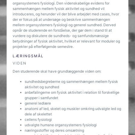
organsystemers fysiologi. Den videnskabelige evidens for
sammenhængen mellem fysisk aktivitet og sundhed vil
introduceres, og herunder vil der blive arbejdet med cases, hvor
der er fokus på at undersøge og beskrive sammenhængen
mellem organsystemers fysiologi og generel sundhed. Derved
opnår de studerende en forståelse, der gør dem i stand til at
vurdere og diskutere de sundheds- og samfundsmæssige
betydninger af fysisk aktivitet, hvilket er relevant for moduler og
projekter på efterfølgende semestre.
LÆRINGSMÅL
VIDEN
Den studerende skal have grundlæggende viden om:
sundhedsbegreberne og sammenhængen mellem fysisk
aktivitet og sundhed
anbefalingerne om fysisk aktivitet i relation til forskellige
grupper i samfundet
generel ledlære
anatomi af led, skelet og muskler omkring udvalgte led og
dele af skelettet
cellens fysiologi
udvalgte humane organsystemers fysiologi
næringsstoffer og deres omsætning