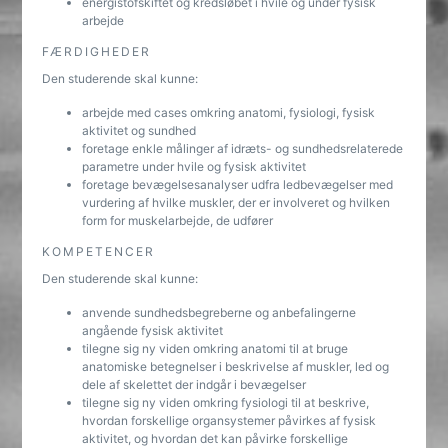
energistofskiftet og kredsløbet i hvile og under fysisk
arbejde
FÆRDIGHEDER
Den studerende skal kunne:
arbejde med cases omkring anatomi, fysiologi, fysisk
aktivitet og sundhed
foretage enkle målinger af idræts- og sundhedsrelaterede
parametre under hvile og fysisk aktivitet
foretage bevægelsesanalyser udfra ledbevægelser med
vurdering af hvilke muskler, der er involveret og hvilken
form for muskelarbejde, de udfører
KOMPETENCER
Den studerende skal kunne:
anvende sundhedsbegreberne og anbefalingerne
angående fysisk aktivitet
tilegne sig ny viden omkring anatomi til at bruge
anatomiske betegnelser i beskrivelse af muskler, led og
dele af skelettet der indgår i bevægelser
tilegne sig ny viden omkring fysiologi til at beskrive,
hvordan forskellige organsystemer påvirkes af fysisk
aktivitet, og hvordan det kan påvirke forskellige