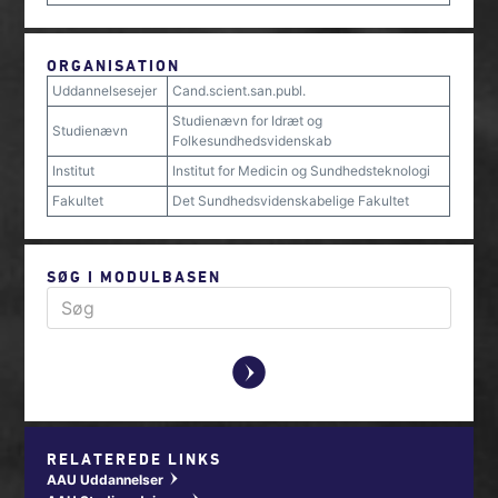
ORGANISATION
Uddannelsesejer
Cand.scient.san.publ.
Studienævn for Idræt og
Studienævn
Folkesundhedsvidenskab
Institut
Institut for Medicin og Sundhedsteknologi
Fakultet
Det Sundhedsvidenskabelige Fakultet
SØG I MODULBASEN
y
RELATEREDE LINKS
AAU Uddannelser
w