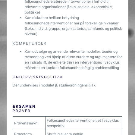
folkesundhedsrelaterede interventioner i forhold til
relevante organisationer (f.eks. sociale, økonomiske,
politiske)
Kan diskutere hvilken betydning
folkesundhedsinterventioner har på forskellige niveauer
(f.eks. individ, gruppe, organisatorisk, samfunds og politisk
niveau)
KOMPETENCER
Kan udvælge og anvende relevante modeller, teorier og
metoder og ved hjælp af disse vurdere og argumentere for
en indsats ift. de enkelte trin i en interventions livscyklus
målrettet en konkret folkesundhedsfaglig problemstilling
UNDERVISNINGSFORM
Der undervises i modulet jf. studieordningens § 17.
EKSAMEN
PRØVER
Folkesundhedsinterventioner: et livscyklus
Prøvens navn
perspektiv
Prøveform
Skriftlig eller mundtlig