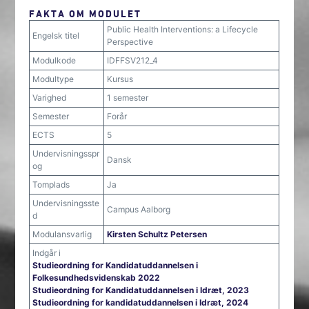
FAKTA OM MODULET
Public Health Interventions: a Lifecycle
Engelsk titel
Perspective
Modulkode
IDFFSV212_4
Modultype
Kursus
Varighed
1 semester
Semester
Forår
ECTS
5
Undervisningsspr
Dansk
og
Tomplads
Ja
Undervisningsste
Campus Aalborg
d
Modulansvarlig
Kirsten Schultz Petersen
Indgår i
Studieordning for Kandidatuddannelsen i
Folkesundhedsvidenskab 2022
Studieordning for Kandidatuddannelsen i Idræt, 2023
Studieordning for kandidatuddannelsen i Idræt, 2024