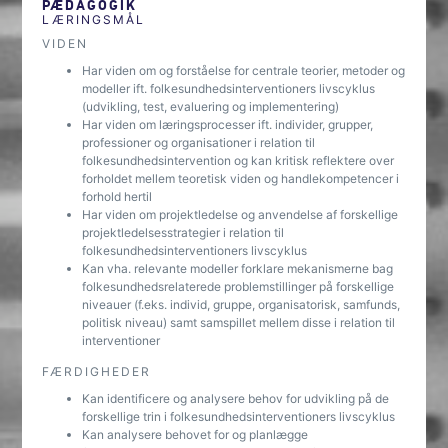
PÆDAGOGIK
LÆRINGSMÅL
VIDEN
Har viden om og forståelse for centrale teorier, metoder og
modeller ift. folkesundhedsinterventioners livscyklus
(udvikling, test, evaluering og implementering)
Har viden om læringsprocesser ift. individer, grupper,
professioner og organisationer i relation til
folkesundhedsintervention og kan kritisk reflektere over
forholdet mellem teoretisk viden og handlekompetencer i
forhold hertil
Har viden om projektledelse og anvendelse af forskellige
projektledelsesstrategier i relation til
folkesundhedsinterventioners livscyklus
Kan vha. relevante modeller forklare mekanismerne bag
folkesundhedsrelaterede problemstillinger på forskellige
niveauer (f.eks. individ, gruppe, organisatorisk, samfunds,
politisk niveau) samt samspillet mellem disse i relation til
interventioner
FÆRDIGHEDER
Kan identificere og analysere behov for udvikling på de
forskellige trin i folkesundhedsinterventioners livscyklus
Kan analysere behovet for og planlægge