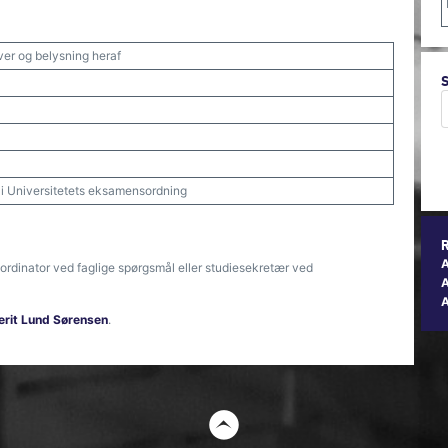
ver og belysning heraf
t i Universitetets eksamensordning
ordinator ved faglige spørgsmål eller studiesekretær ved
A
erit Lund Sørensen
.
t