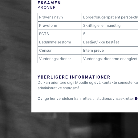
EKSAMEN
PRØVER
Prøvens navn
Borger/bruger/patient perspekti
Prøveform
Skriftlig eller mundtlig
ECTS
5
Bedømmelsesform
Bestået/ikke bestået
Censur
Intern prøve
Vurderingskriterier
Vurderingskriterierne er angive
YDERLIGERE INFORMATIONER
Du kan orientere dig i Moodle og evt. kontakte semesterko
administrative spørgsmål.
Øvrige henvendelser kan rettes til studienævnssekretær
B