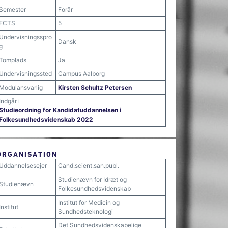
Semester
Forår
ECTS
5
Undervisningsspro
Dansk
g
Tomplads
Ja
Undervisningssted
Campus Aalborg
Modulansvarlig
Kirsten Schultz Petersen
Indgår i
Studieordning for Kandidatuddannelsen i
Folkesundhedsvidenskab 2022
ORGANISATION
Uddannelsesejer
Cand.scient.san.publ.
Studienævn for Idræt og
Studienævn
Folkesundhedsvidenskab
Institut for Medicin og
Institut
Sundhedsteknologi
Det Sundhedsvidenskabelige