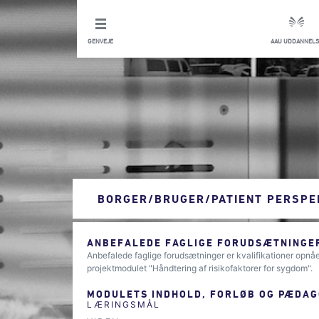
GENVEJE
AAU UDDANNELS
BORGER/BRUGER/PATIENT PERSPE
ANBEFALEDE FAGLIGE FORUDSÆTNINGER
Anbefalede faglige forudsætninger er kvalifikationer opnåe
projektmodulet "Håndtering af risikofaktorer for sygdom".
MODULETS INDHOLD, FORLØB OG PÆDAG
LÆRINGSMÅL