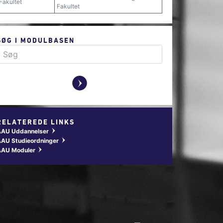
Fakultet
Fakultet
SØG I MODULBASEN
y
RELATEREDE LINKS
AAU Uddannelser
w
AU Studieordninger
w
AAU Moduler
w