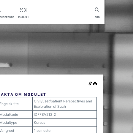
STUDERENDE
ENGLISH
SØG
FAKTA OM MODULET
Civil/user/patient Perspectives and
Engelsk titel
Exploration of Such
Modulkode
IDFFSV212_2
Modultype
Kursus
Varighed
1 semester