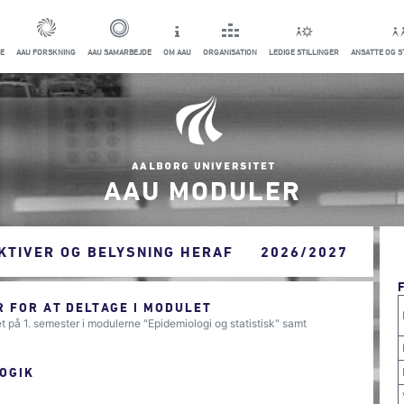
E
AAU FORSKNING
AAU SAMARBEJDE
OM AAU
ORGANISATION
LEDIGE STILLINGER
ANSATTE OG 
AAU MODULER
KTIVER OG BELYSNING HERAF
2026/2027
 FOR AT DELTAGE I MODULET
t på 1. semester i modulerne "Epidemiologi og statistisk" samt
OGIK