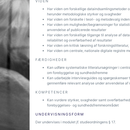
VIDEN
Har viden om forskellige dataindsamlingsmetoder og
herunder metodologiske styrker og svagheder
Har viden om forskelle i teori- og metodevalg inden 
Har viden om muligheder/begrænsninger for statisti
anvendelse af publicerede resultater
Har viden om forskellige tilgange til analyse af data
reliabilitet og overførbarhed af resultater
Har viden om kritisk læsning af forskningslitteratur, 
Har viden om centrale, nationale digitale registre
FÆRDIGHEDER
Kan udføre systematiske litteratursøgninger i centr
om forebyggelse og sundhedsfremme
Kan udarbejde interviewguides og spørgeskemaer ti
gennemføre relevant analyse under anvendelse af re
KOMPETENCER
Kan vurdere styrker, svagheder samt overførbarhed i
forebyggelses- og sundhedsfremmeområdet
UNDERVISNINGSFORM
Der undervises i modulet jf. studieordningens § 17.