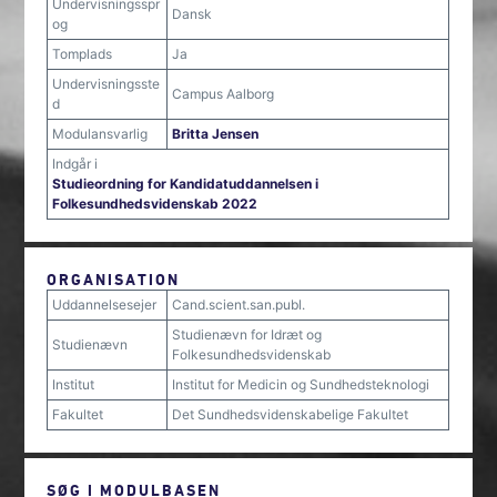
Undervisningsspr
Dansk
og
Tomplads
Ja
Undervisningsste
Campus Aalborg
d
Modulansvarlig
Britta Jensen
Indgår i
Studieordning for Kandidatuddannelsen i
Folkesundhedsvidenskab 2022
ORGANISATION
Uddannelsesejer
Cand.scient.san.publ.
Studienævn for Idræt og
Studienævn
Folkesundhedsvidenskab
Institut
Institut for Medicin og Sundhedsteknologi
Fakultet
Det Sundhedsvidenskabelige Fakultet
SØG I MODULBASEN