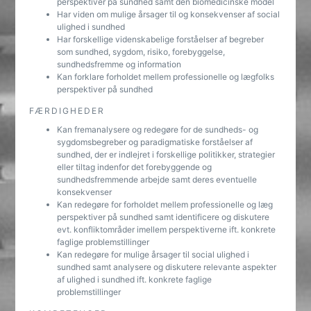
perspektiver på sundhed samt den biomedicinske model
Har viden om mulige årsager til og konsekvenser af social
ulighed i sundhed
Har forskellige videnskabelige forståelser af begreber
som sundhed, sygdom, risiko, forebyggelse,
sundhedsfremme og information
Kan forklare forholdet mellem professionelle og lægfolks
perspektiver på sundhed
FÆRDIGHEDER
Kan fremanalysere og redegøre for de sundheds- og
sygdomsbegreber og paradigmatiske forståelser af
sundhed, der er indlejret i forskellige politikker, strategier
eller tiltag indenfor det forebyggende og
sundhedsfremmende arbejde samt deres eventuelle
konsekvenser
Kan redegøre for forholdet mellem professionelle og læg
perspektiver på sundhed samt identificere og diskutere
evt. konfliktområder imellem perspektiverne ift. konkrete
faglige problemstillinger
Kan redegøre for mulige årsager til social ulighed i
sundhed samt analysere og diskutere relevante aspekter
af ulighed i sundhed ift. konkrete faglige
problemstillinger