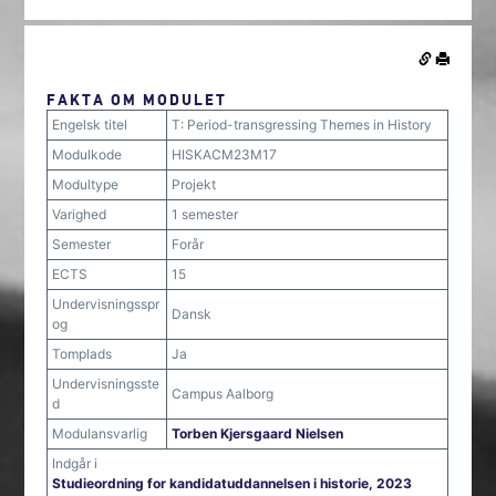
FAKTA OM MODULET
Engelsk titel
T: Period-transgressing Themes in History
Modulkode
HISKACM23M17
Modultype
Projekt
Varighed
1 semester
Semester
Forår
ECTS
15
Undervisningsspr
Dansk
og
Tomplads
Ja
Undervisningsste
Campus Aalborg
d
Modulansvarlig
Torben Kjersgaard Nielsen
Indgår i
Studieordning for kandidatuddannelsen i historie, 2023