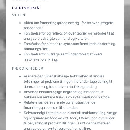
LÆRINGSMÅL
VIDEN
Viden om forandringsprocesser og -forløb over længere
tidsperioder.
Forståelse for og refleksion over teorier og metoder til at
analysere udvalgte samfund og kulturer.
Forståelse for historiske syntesers fremtrædelsesform og
forklaringskraft.
Forståelse for nutidige samfundsproblematikkers
historiske forankring.
FÆRDIGHEDER
Vurdere den videnskabelige holdbarhed af andres
tolkninger af problemstillingen, herunder tage stilling til
deres kilde- og teoretisk-metodiske grundlag.
Anvende historiefaglige begreber og metoder til at
forklare væsentlige træk i udvalgte samfunds historie.
Relatere længerevarende og langtrækkende
forandringsprocesser til hinanden.
Selvstændigt formulere en historisk problemstilling, vælge
og begrunde metode og evt. teori, litteratur og evt. kilder
til belysning af problemstillingen, samt gennemføre en
analyse og en syntetiserende fremstilling.