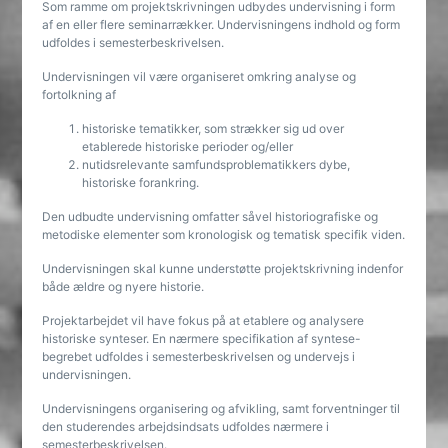
Som ramme om projektskrivningen udbydes undervisning i form
af en eller flere seminarrækker. Undervisningens indhold og form
udfoldes i semesterbeskrivelsen.
Undervisningen vil være organiseret omkring analyse og
fortolkning af
historiske tematikker, som strækker sig ud over
etablerede historiske perioder og/eller
nutidsrelevante samfundsproblematikkers dybe,
historiske forankring.
Den udbudte undervisning omfatter såvel historiografiske og
metodiske elementer som kronologisk og tematisk specifik viden.
Undervisningen skal kunne understøtte projektskrivning indenfor
både ældre og nyere historie.
Projektarbejdet vil have fokus på at etablere og analysere
historiske synteser. En nærmere specifikation af syntese-
begrebet udfoldes i semesterbeskrivelsen og undervejs i
undervisningen.
Undervisningens organisering og afvikling, samt forventninger til
den studerendes arbejdsindsats udfoldes nærmere i
semesterbeskrivelsen.