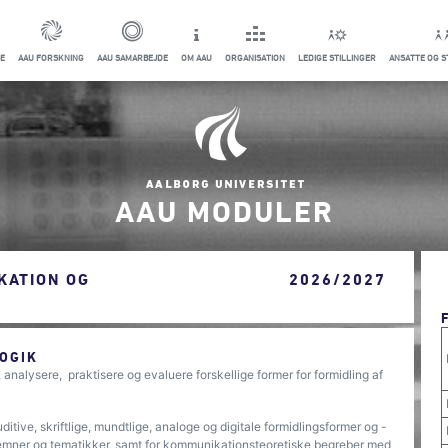
E
AAU FORSKNING
AAU SAMARBEJDE
OM AAU
ORGANISATION
LEDIGE STILLINGER
ANSATTE OG 
AAU MODULER
KATION OG
2026/2027
OGIK
 analysere, praktisere og evaluere forskellige former for formidling af
ditive, skriftlige, mundtlige, analoge og digitale formidlingsformer og -
e emner og tematikker, samt for kommunikationsteoretiske begreber med