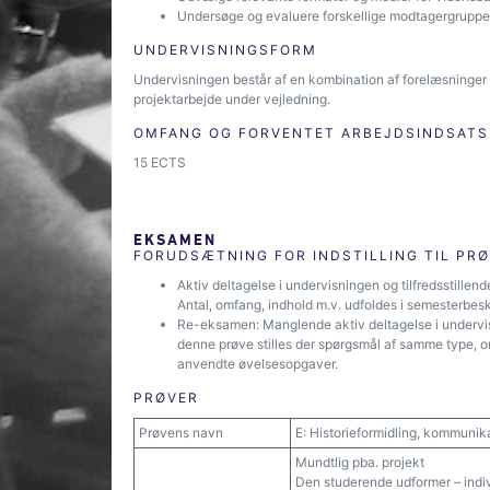
Undersøge og evaluere forskellige modtagergruppers
UNDERVISNINGSFORM
Undervisningen består af en kombination af forelæsninger
projektarbejde under vejledning.
OMFANG OG FORVENTET ARBEJDSINDSATS
15 ECTS
EKSAMEN
FORUDSÆTNING FOR INDSTILLING TIL PR
Aktiv deltagelse i undervisningen og tilfredsstillend
Antal, omfang, indhold m.v. udfoldes i semesterbesk
Re-eksamen: Manglende aktiv deltagelse i undervisn
denne prøve stilles der spørgsmål af samme type,
anvendte øvelsesopgaver.
PRØVER
Prøvens navn
E: Historieformidling, kommunik
Mundtlig pba. projekt
Den studerende udformer – individ