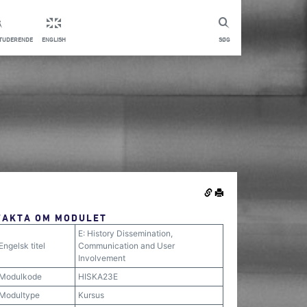
STUDERENDE
ENGLISH
SØG
FAKTA OM MODULET
E: History Dissemination,
Engelsk titel
Communication and User
Involvement
Modulkode
HISKA23E
Modultype
Kursus