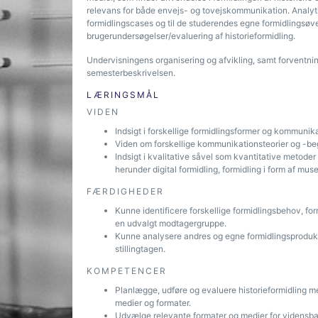
relevans for både envejs- og tovejskommunikation. Analyti
formidlingscases og til de studerendes egne formidlingsøvel
brugerundersøgelser/evaluering af historieformidling.
Undervisningens organisering og afvikling, samt forventnin
semesterbeskrivelsen.
LÆRINGSMÅL
VIDEN
Indsigt i forskellige formidlingsformer og kommunik
Viden om forskellige kommunikationsteorier og -be
Indsigt i kvalitative såvel som kvantitative metoder 
herunder digital formidling, formidling i form af mus
FÆRDIGHEDER
Kunne identificere forskellige formidlingsbehov, for
en udvalgt modtagergruppe.
Kunne analysere andres og egne formidlingsprodukt
stillingtagen.
KOMPETENCER
Planlægge, udføre og evaluere historieformidling me
medier og formater.
Udvælge relevante formater og medier for vidensb