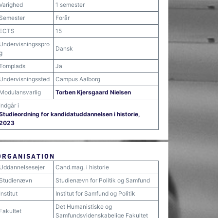
Varighed
1 semester
Semester
Forår
ECTS
15
Undervisningsspro
Dansk
g
Tomplads
Ja
Undervisningssted
Campus Aalborg
Modulansvarlig
Torben Kjersgaard Nielsen
Indgår i
Studieordning for kandidatuddannelsen i historie,
2023
ORGANISATION
Uddannelsesejer
Cand.mag. i historie
Studienævn
Studienævn for Politik og Samfund
Institut
Institut for Samfund og Politik
Det Humanistiske og
Fakultet
Samfundsvidenskabelige Fakultet