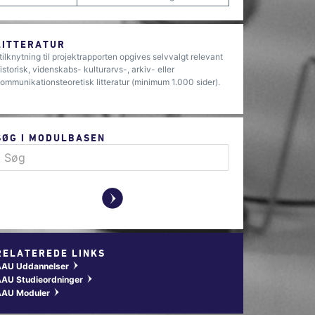
LITTERATUR
 tilknytning til projektrapporten opgives selvvalgt relevant
istorisk, videnskabs- kulturarvs-, arkiv- eller
ommunikationsteoretisk litteratur (minimum 1.000 sider).
SØG I MODULBASEN
y
RELATEREDE LINKS
AAU Uddannelser
w
AU Studieordninger
w
AAU Moduler
w