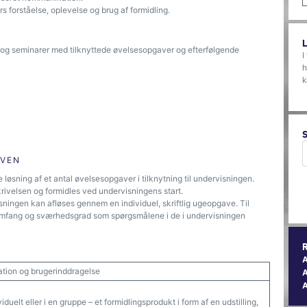
 forståelse, oplevelse og brug af formidling.
 og seminarer med tilknyttede øvelsesopgaver og efterfølgende
I
h
k
ØVEN
e løsning af et antal øvelsesopgaver i tilknytning til undervisningen.
rivelsen og formidles ved undervisningens start.
ingen kan afløses gennem en individuel, skriftlig ugeopgave. Til
 omfang og sværhedsgrad som spørgsmålene i de i undervisningen
ation og brugerinddragelse
A
uelt eller i en gruppe – et formidlingsprodukt i form af en udstilling,