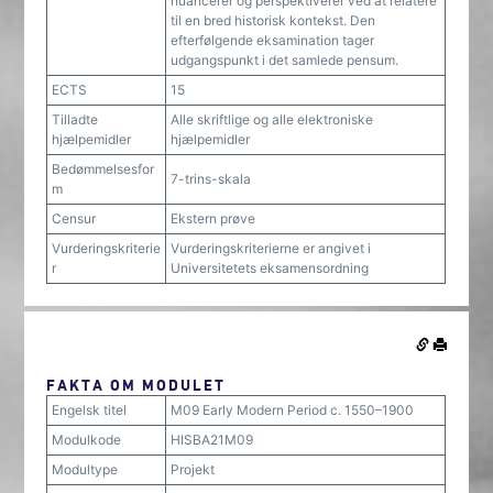
nuancerer og perspektiverer ved at relatere
til en bred historisk kontekst. Den
efterfølgende eksamination tager
udgangspunkt i det samlede pensum.
ECTS
15
Tilladte
Alle skriftlige og alle elektroniske
hjælpemidler
hjælpemidler
Bedømmelsesfor
7-trins-skala
m
Censur
Ekstern prøve
Vurderingskriterie
Vurderingskriterierne er angivet i
r
Universitetets eksamensordning
FAKTA OM MODULET
Engelsk titel
M09 Early Modern Period c. 1550–1900
Modulkode
HISBA21M09
Modultype
Projekt