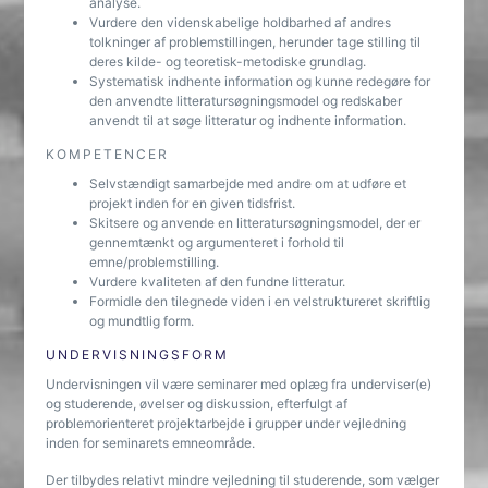
analyse.
Vurdere den videnskabelige holdbarhed af andres
tolkninger af problemstillingen, herunder tage stilling til
deres kilde- og teoretisk-metodiske grundlag.
Systematisk indhente information og kunne redegøre for
den anvendte litteratursøgningsmodel og redskaber
anvendt til at søge litteratur og indhente information.
KOMPETENCER
Selvstændigt samarbejde med andre om at udføre et
projekt inden for en given tidsfrist.
Skitsere og anvende en litteratursøgningsmodel, der er
gennemtænkt og argumenteret i forhold til
emne/problemstilling.
Vurdere kvaliteten af den fundne litteratur.
Formidle den tilegnede viden i en velstruktureret skriftlig
og mundtlig form.
UNDERVISNINGSFORM
Undervisningen vil være seminarer med oplæg fra underviser(e)
og studerende, øvelser og diskussion, efterfulgt af
problemorienteret projektarbejde i grupper under vejledning
inden for seminarets emneområde.
Der tilbydes relativt mindre vejledning til studerende, som vælger