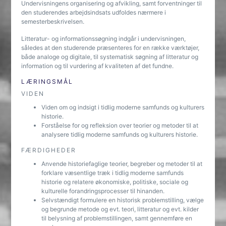
Undervisningens organisering og afvikling, samt forventninger til
den studerendes arbejdsindsats udfoldes nærmere i
semesterbeskrivelsen.
Litteratur- og informationssøgning indgår i undervisningen,
således at den studerende præsenteres for en række værktøjer,
både analoge og digitale, til systematisk søgning af litteratur og
information og til vurdering af kvaliteten af det fundne.
LÆRINGSMÅL
VIDEN
Viden om og indsigt i tidlig moderne samfunds og kulturers
historie.
Forståelse for og refleksion over teorier og metoder til at
analysere tidlig moderne samfunds og kulturers historie.
FÆRDIGHEDER
Anvende historiefaglige teorier, begreber og metoder til at
forklare væsentlige træk i tidlig moderne samfunds
historie og relatere økonomiske, politiske, sociale og
kulturelle forandringsprocesser til hinanden.
Selvstændigt formulere en historisk problemstilling, vælge
og begrunde metode og evt. teori, litteratur og evt. kilder
til belysning af problemstillingen, samt gennemføre en