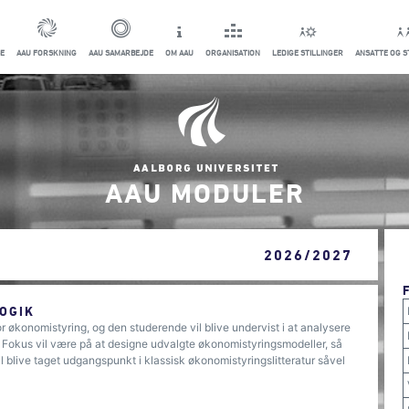
E
AAU FORSKNING
AAU SAMARBEJDE
OM AAU
ORGANISATION
LEDIGE STILLINGER
ANSATTE OG 
AAU MODULER
2026/2027
OGIK
r økonomistyring, og den studerende vil blive undervist i at analysere
 Fokus vil være på at designe udvalgte økonomistyringsmodeller, så
l blive taget udgangspunkt i klassisk økonomistyringslitteratur såvel