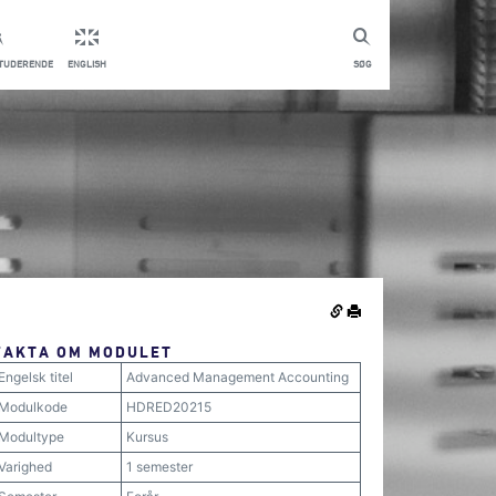
STUDERENDE
ENGLISH
SØG
FAKTA OM MODULET
Engelsk titel
Advanced Management Accounting
Modulkode
HDRED20215
Modultype
Kursus
Varighed
1 semester