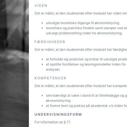
VIDEN
Det er målet, at den studerende efter modulet har viden om
udvalgte teoretiske tilgange til økonomistyring.
teoretiske og praktiske fordele samt ulemper ved at
udvalgt problemstilling inden for økonomistyring.
FÆRDIGHEDER
Det er målet, at den studerende efter modulet har færdighed
at forholde sig analytisk og kritisk til udvalgte prob
at opstille forståelser og løsningsmodeller inden 
analyser.
KOMPETENCER
Det er målet, at den studerende efter modulet har kompeten
selvstændigt at være i stand til at tilrettelægge og
økonomistyring.
at forene teori og praksis på akademisk vis inden for
UNDERVISNINGSFORM
For information se § 17.