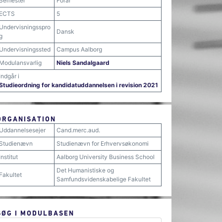
Semester
Forår
ECTS
5
Undervisningsspro
Dansk
g
Undervisningssted
Campus Aalborg
Modulansvarlig
Niels Sandalgaard
Indgår i
Studieordning for kandidatuddannelsen i revision 2021
ORGANISATION
Uddannelsesejer
Cand.merc.aud.
Studienævn
Studienævn for Erhvervsøkonomi
Institut
Aalborg University Business School
Det Humanistiske og
Fakultet
Samfundsvidenskabelige Fakultet
SØG I MODULBASEN