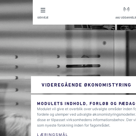
GENVEJE
AAU UDDANNELS
VIDEREGÅENDE ØKONOMISTYRING
MODULETS INDHOLD, FORLØB OG PÆDAG
Modulet vil give et overblik over udvalgte områder inden fo
fordele og ulemper ved udvalgte økonomistyringsmodeller.
disse er tilpasset virksomhedens informationsbehov. Der vi
som nyeste forskning inden for fagområdet.
LÆRINGSMÅL