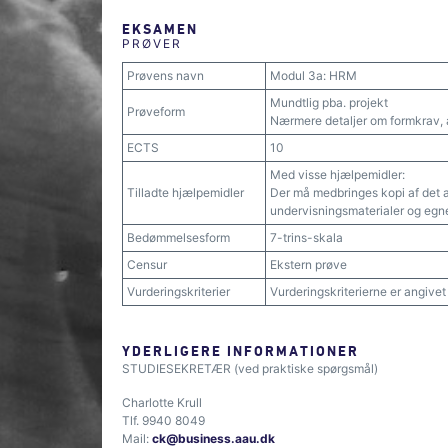
EKSAMEN
PRØVER
Prøvens navn
Modul 3a: HRM
Mundtlig pba. projekt
Prøveform
Nærmere detaljer om formkrav, 
ECTS
10
Med visse hjælpemidler:
Tilladte hjælpemidler
Der må medbringes kopi af det a
undervisningsmaterialer og egne
Bedømmelsesform
7-trins-skala
Censur
Ekstern prøve
Vurderingskriterier
Vurderingskriterierne er angive
YDERLIGERE INFORMATIONER
STUDIESEKRETÆR (ved praktiske spørgsmål)
Charlotte Krull
Tlf. 9940 8049
Mail:
ck@business.aau.dk