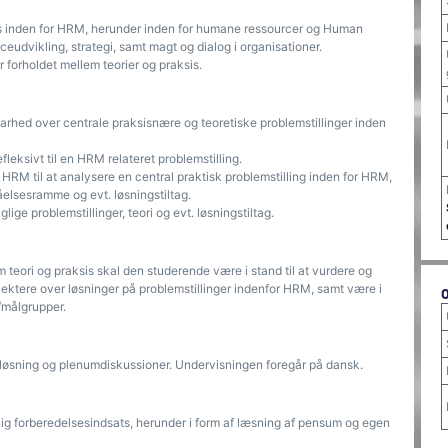
is inden for HRM, herunder inden for humane ressourcer og Human
vikling, strategi, samt magt og dialog i organisationer.
 forholdet mellem teorier og praksis.
arhed over centrale praksisnære og teoretiske problemstillinger inden
leksivt til en HRM relateret problemstilling.
RM til at analysere en central praktisk problemstilling inden for HRM,
åelsesramme og evt. løsningstiltag.
ge problemstillinger, teori og evt. løsningstiltag.
 teori og praksis skal den studerende være i stand til at vurdere og
lektere over løsninger på problemstillinger indenfor HRM, samt være i
r/målgrupper.
løsning og plenumdiskussioner. Undervisningen foregår på dansk.
lig forberedelsesindsats, herunder i form af læsning af pensum og egen