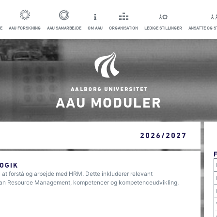
E
AAU FORSKNING
AAU SAMARBEJDE
OM AAU
ORGANISATION
LEDIGE STILLINGER
ANSATTE OG 
AAU MODULER
2026/2027
OGIK
 at forstå og arbejde med HRM. Dette inkluderer relevant
man Resource Management, kompetencer og kompetenceudvikling,