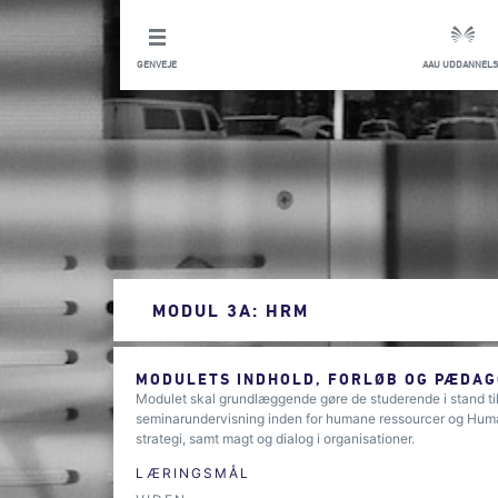
GENVEJE
AAU UDDANNELS
MODUL 3A: HRM
MODULETS INDHOLD, FORLØB OG PÆDAG
Modulet skal grundlæggende gøre de studerende i stand til
seminarundervisning inden for humane ressourcer og Hu
strategi, samt magt og dialog i organisationer.
LÆRINGSMÅL