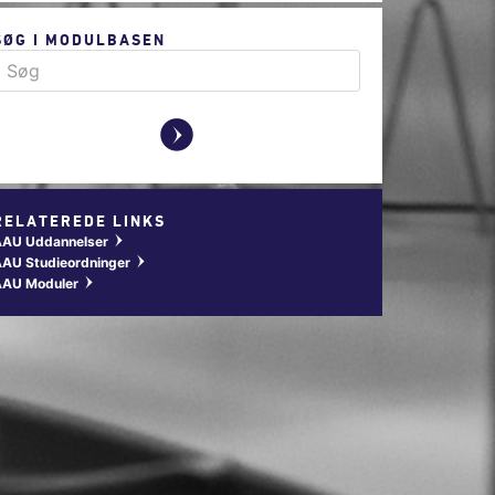
SØG I MODULBASEN
y
RELATEREDE LINKS
AAU Uddannelser
w
AU Studieordninger
w
AAU Moduler
w