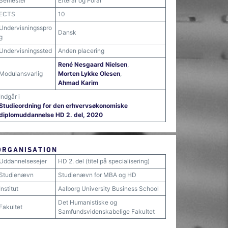
Semester
Efterår og Forår
ECTS
10
Undervisningsspro
Dansk
g
Undervisningssted
Anden placering
René Nesgaard Nielsen
,
Modulansvarlig
Morten Lykke Olesen
,
Ahmad Karim
Indgår i
Studieordning for den erhvervsøkonomiske
diplomuddannelse HD 2. del, 2020
ORGANISATION
Uddannelsesejer
HD 2. del (titel på specialisering)
Studienævn
Studienævn for MBA og HD
Institut
Aalborg University Business School
Det Humanistiske og
Fakultet
Samfundsvidenskabelige Fakultet