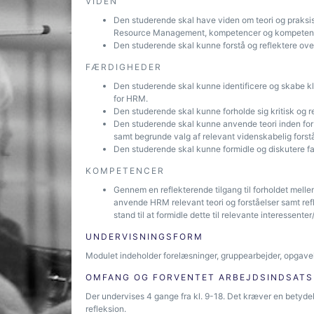
VIDEN
Den studerende skal have viden om teori og praks
Resource Management, kompetencer og kompetenceud
Den studerende skal kunne forstå og reflektere over
FÆRDIGHEDER
Den studerende skal kunne identificere og skabe kl
for HRM.
Den studerende skal kunne forholde sig kritisk og ref
Den studerende skal kunne anvende teori inden for H
samt begrunde valg af relevant videnskabelig forst
Den studerende skal kunne formidle og diskutere fagli
KOMPETENCER
Gennem en reflekterende tilgang til forholdet mellem
anvende HRM relevant teori og forståelser samt ref
stand til at formidle dette til relevante interessente
UNDERVISNINGSFORM
Modulet indeholder forelæsninger, gruppearbejder, opgave
OMFANG OG FORVENTET ARBEJDSINDSATS
Der undervises 4 gange fra kl. 9-18. Det kræver en betyde
refleksion.