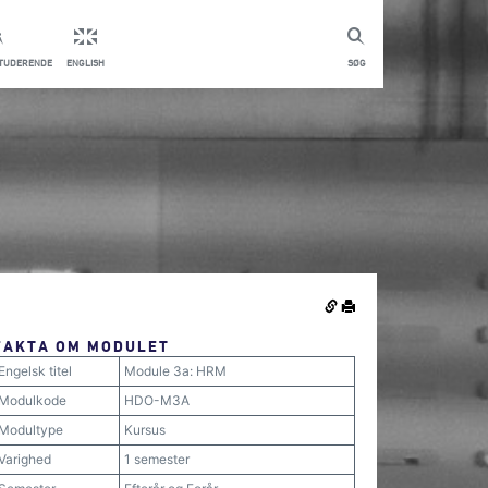
STUDERENDE
ENGLISH
SØG
FAKTA OM MODULET
Engelsk titel
Module 3a: HRM
Modulkode
HDO-M3A
Modultype
Kursus
Varighed
1 semester