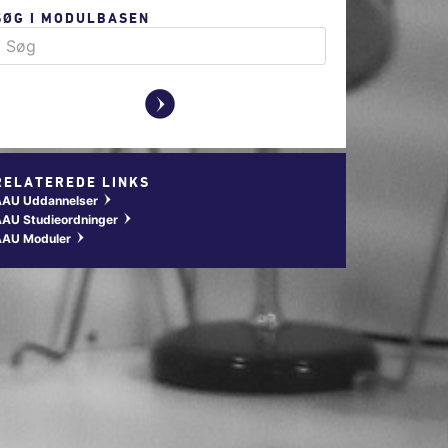
SØG I MODULBASEN
y
RELATEREDE LINKS
AAU Uddannelser
w
AU Studieordninger
w
AAU Moduler
w