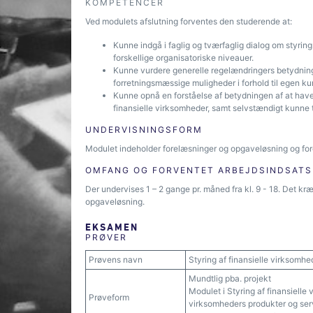
KOMPETENCER
Ved modulets afslutning forventes den studerende at:
Kunne indgå i faglig og tværfaglig dialog om styring
forskellige organisatoriske niveauer.
Kunne vurdere generelle regelændringers betydning
forretningsmæssige muligheder i forhold til egen ku
Kunne opnå en forståelse af betydningen af at have
finansielle virksomheder, samt selvstændigt kunne t
UNDERVISNINGSFORM
Modulet indeholder forelæsninger og opgaveløsning og fo
OMFANG OG FORVENTET ARBEJDSINDSATS
Der undervises 1 – 2 gange pr. måned fra kl. 9 - 18. Det k
opgaveløsning.
EKSAMEN
PRØVER
Prøvens navn
Styring af finansielle virksomhe
Mundtlig pba. projekt
Modulet i Styring af finansiel
Prøveform
virksomheders produkter og ser