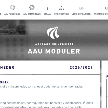
E
AAU FORSKNING
AAU SAMARBEJDE
OM AAU
ORGANISATION
LEDIGE STILLINGER
ANSATTE OG 
AAU MODULER
MHEDER
2026/2027
OGIK
ansielle virksomheder, som er et af uddannelsens kerneområder.
er og bestemmelser, der regulerer de finansielle virksomheder, således
regnskabsaflæggelse, og dermed også hvorledes de finansielle