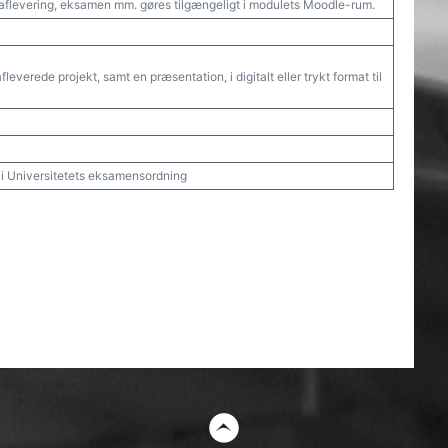
aflevering, eksamen mm. gøres tilgængeligt i modulets Moodle-rum.
everede projekt, samt en præsentation, i digitalt eller trykt format til
t i Universitetets eksamensordning
t