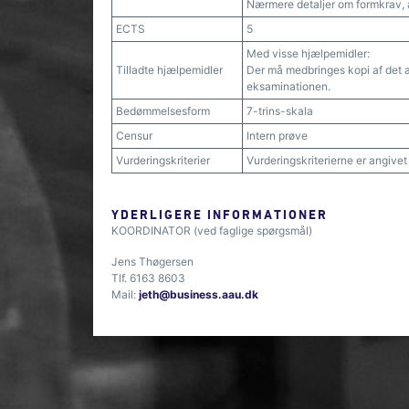
Nærmere detaljer om formkrav, 
ECTS
5
Med visse hjælpemidler:
Tilladte hjælpemidler
Der må medbringes kopi af det afl
eksaminationen.
Bedømmelsesform
7-trins-skala
Censur
Intern prøve
Vurderingskriterier
Vurderingskriterierne er angive
YDERLIGERE INFORMATIONER
KOORDINATOR (ved faglige spørgsmål)
Jens Thøgersen
Tlf. 6163 8603
Mail:
jeth@business.aau.dk