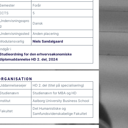
Semester
Forår
ECTS
5
Undervisningsspro
Dansk
g
Undervisningssted
Anden placering
Modulansvarlig
Niels Sandalgaard
Indgår i
Studieordning for den erhvervsøkonomiske
diplomuddannelse HD 2. del, 2024
ORGANISATION
Uddannelsesejer
HD 2. del (titel på specialisering)
Studienævn
Studienævn for MBA og HD
Institut
Aalborg University Business School
Det Humanistiske og
Fakultet
Samfundsvidenskabelige Fakultet