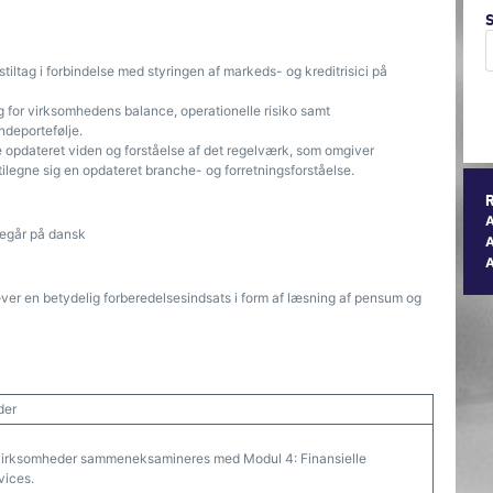
stiltag i forbindelse med styringen af markeds- og kreditrisici på
 for virksomhedens balance, operationelle risiko samt
ndeportefølje.
 opdateret viden og forståelse af det regelværk, som omgiver
ilegne sig en opdateret branche- og forretningsforståelse.
regår på dansk
A
ræver en betydelig forberedelsesindsats i form af læsning af pensum og
der
le virksomheder sammeneksamineres med Modul 4: Finansielle
vices.