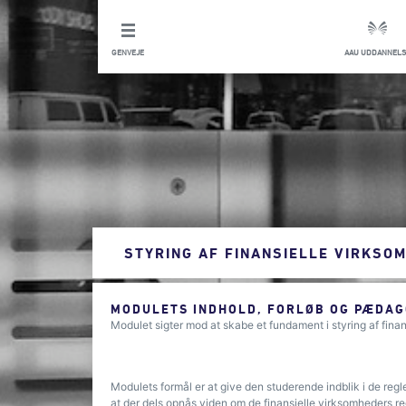
GENVEJE
AAU UDDANNELS
STYRING AF FINANSIELLE VIRKSO
MODULETS INDHOLD, FORLØB OG PÆDAG
Modulet sigter mod at skabe et fundament i styring af fin
Modulets formål er at give den studerende indblik i de regl
at der dels opnås viden om de finansielle virksomheders 