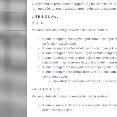
virksomheders præstationer opgøres, og hvilke risici de har 
kan gøres for at øge præstationerne henholdsvis reducere r
LÆRINGSMÅL
VIDEN
Ved modulets afslutning forventes den studerende at:
Kunne redegøre for lovgivningens krav til pengeinst
og forsikringsselskaber.
Kunne redegøre for formålet med lovgivningens krav ti
Kunne redegøre for solvens- og kapitaldækningsreg
Kunne reflektere over de praktiske konsekvenser af l
kapitaldækningsreglernes betydning for de finansiel
Kunne redegøre for opbygningen af et pengeinstituts
Kunne redegøre for sikringsakter ved kaution, pant,
og kundegrupper.
Den studerende skal endvidere kunne redeg
FÆRDIGHEDER
Ved modulets afslutning forventes den studerende at:
Kunne vurdere en finansiel virksomheds præstationer
af finansielle ydelser.