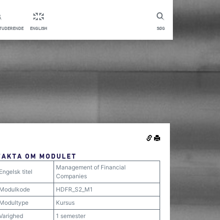
STUDERENDE
ENGLISH
SØG
FAKTA OM MODULET
Management of Financial
Engelsk titel
Companies
Modulkode
HDFR_S2_M1
Modultype
Kursus
Varighed
1 semester