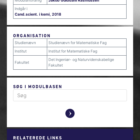
Modulansvarlig
Jakob Gulddahl Rasmussen
Indgår i
Cand.scient. i kemi, 2018
ORGANISATION
Studienævn
Studienævn for Matematiske Fag
Institut
Institut for Matematiske Fag
Det Ingeniør- og Naturvidenskabelige
Fakultet
Fakultet
SØG I MODULBASEN
y
RELATEREDE LINKS