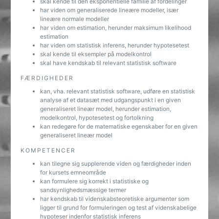
skal kende til den eksponentielle familie af fordelinger
har viden om generaliserede lineære modeller, især
lineære normale modeller
har viden om estimation, herunder maksimum likelihood
estimation
har viden om statistisk inferens, herunder hypotesetest
skal kende til eksempler på modelkontrol
skal have kendskab til relevant statistisk software
FÆRDIGHEDER
kan, vha. relevant statistisk software, udføre en statistisk
analyse af et datasæt med udgangspunkt i en given
generaliseret lineær model, herunder estimation,
modelkontrol, hypotesetest og fortolkning
kan redegøre for de matematiske egenskaber for en given
generaliseret lineær model
KOMPETENCER
kan tilegne sig supplerende viden og færdigheder inden
for kursets emneområde
kan formulere sig korrekt i statistiske og
sandsynlighedsmæssige termer
har kendskab til videnskabsteoretiske argumenter som
ligger til grund for formuleringen og test af videnskabelige
hypoteser indenfor statistisk inferens