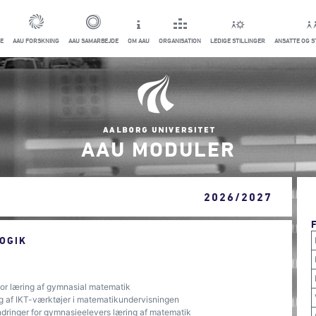
E
AAU FORSKNING
AAU SAMARBEJDE
OM AAU
ORGANISATION
LEDIGE STILLINGER
ANSATTE OG 
AAU MODULER
2026/2027
OGIK
 for læring af gymnasial matematik
rug af IKT-værktøjer i matematikundervisningen
ndringer for gymnasieelevers læring af matematik