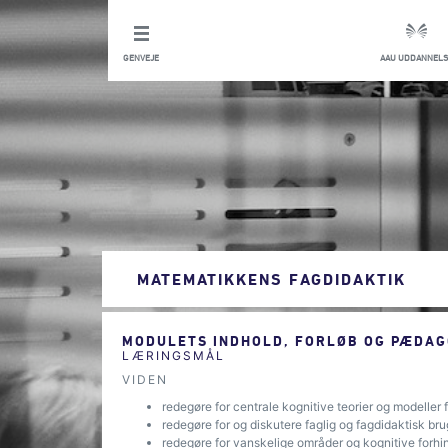
GENVEJE
AAU UDDANNELS
MATEMATIKKENS FAGDIDAKTIK
MODULETS INDHOLD, FORLØB OG PÆDAG
LÆRINGSMÅL
VIDEN
redegøre for centrale kognitive teorier og modeller
redegøre for og diskutere faglig og fagdidaktisk b
redegøre for vanskelige områder og kognitive forhi