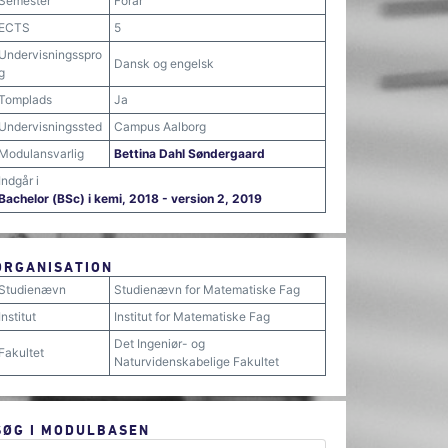
Semester
Forår
ECTS
5
Undervisningsspro
Dansk og engelsk
g
Tomplads
Ja
Undervisningssted
Campus Aalborg
Modulansvarlig
Bettina Dahl Søndergaard
Indgår i
Bachelor (BSc) i kemi, 2018 - version 2, 2019
ORGANISATION
Studienævn
Studienævn for Matematiske Fag
Institut
Institut for Matematiske Fag
Det Ingeniør- og
Fakultet
Naturvidenskabelige Fakultet
SØG I MODULBASEN