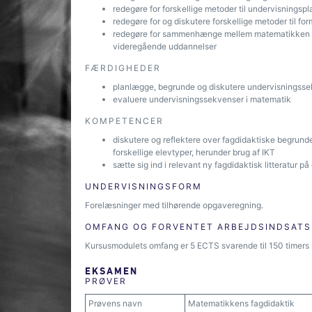
redegøre for forskellige metoder til undervisnings
redegøre for og diskutere forskellige metoder til f
redegøre for sammenhænge mellem matematikken i 
videregående uddannelser
FÆRDIGHEDER
planlægge, begrunde og diskutere undervisningsse
evaluere undervisningssekvenser i matematik
KOMPETENCER
diskutere og reflektere over fagdidaktiske begrund
forskellige elevtyper, herunder brug af IKT
sætte sig ind i relevant ny fagdidaktisk litteratur p
UNDERVISNINGSFORM
Forelæsninger med tilhørende opgaveregning.
OMFANG OG FORVENTET ARBEJDSINDSATS
Kursusmodulets omfang er 5 ECTS svarende til 150 timers 
EKSAMEN
PRØVER
Prøvens navn
Matematikkens fagdidaktik