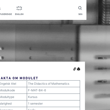
STUDERENDE
ENGLISH
SØG
FAKTA OM MODULET
Engelsk titel
The Didactics of Mathematics
Modulkode
F-MAT-B4-6
Modultype
Kursus
Varighed
1 semester