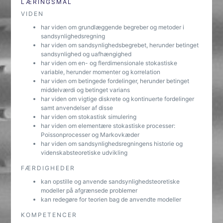
LÆRINGSMÅL
VIDEN
har viden om grundlæggende begreber og metoder i
sandsynlighedsregning
har viden om sandsynlighedsbegrebet, herunder betinget
sandsynlighed og uafhængighed
har viden om en- og flerdimensionale stokastiske
variable, herunder momenter og korrelation
har viden om betingede fordelinger, herunder betinget
middelværdi og betinget varians
har viden om vigtige diskrete og kontinuerte fordelinger
samt anvendelser af disse
har viden om stokastisk simulering
har viden om elementære stokastiske processer:
Poissonprocesser og Markovkæder
har viden om sandsynlighedsregningens historie og
videnskabsteoretiske udvikling
FÆRDIGHEDER
kan opstille og anvende sandsynlighedsteoretiske
modeller på afgrænsede problemer
kan redegøre for teorien bag de anvendte modeller
KOMPETENCER