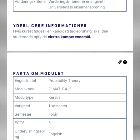
Vurderingskriterie
Vurderingskriterierne er angivet i
r
Universitetets eksamensordning
YDERLIGERE INFORMATIONER
Hvis kurset følges i en kandidatstudieordning, skal den
studerende opfylde
ekstra kompetencemål.
FAKTA OM MODULET
Engelsk titel
Probability Theory
Modulkode
F-MAT-B4-2
Modultype
Kursus
Varighed
1 semester
Semester
Forår
ECTS
5
Undervisningsspr
Engelsk
og