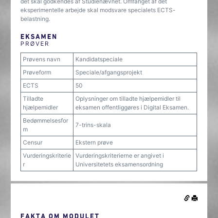
det skal godkendes af Studienævnet. Omfanget af det
eksperimentelle arbejde skal modsvare specialets ECTS-
belastning.
EKSAMEN
PRØVER
Prøvens navn
Kandidatspeciale
Prøveform
Speciale/afgangsprojekt
ECTS
50
Tilladte
Oplysninger om tilladte hjælpemidler til
hjælpemidler
eksamen offentliggøres i Digital Eksamen.
Bedømmelsesfor
7-trins-skala
m
Censur
Ekstern prøve
Vurderingskriterie
Vurderingskriterierne er angivet i
r
Universitetets eksamensordning
FAKTA OM MODULET