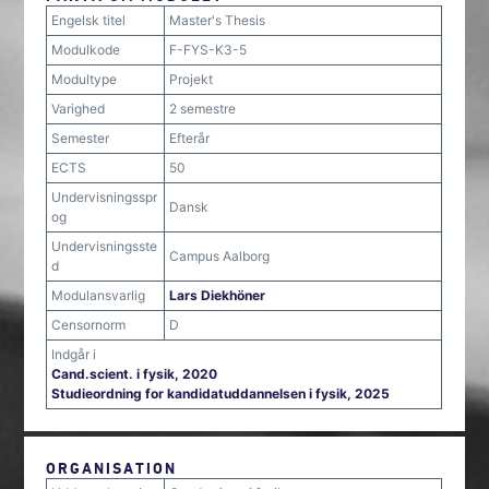
Engelsk titel
Master's Thesis
Modulkode
F-FYS-K3-5
Modultype
Projekt
Varighed
2 semestre
Semester
Efterår
ECTS
50
Undervisningsspr
Dansk
og
Undervisningsste
Campus Aalborg
d
Modulansvarlig
Lars Diekhöner
Censornorm
D
Indgår i
Cand.scient. i fysik, 2020
Studieordning for kandidatuddannelsen i fysik, 2025
ORGANISATION