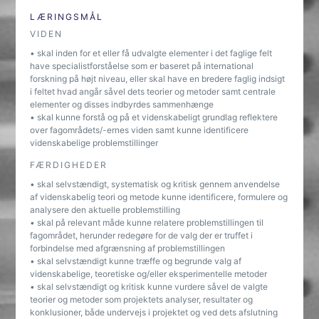
LÆRINGSMÅL
VIDEN
• skal inden for et eller få udvalgte elementer i det faglige felt
have specialistforståelse som er baseret på international
forskning på højt niveau, eller skal have en bredere faglig indsigt
i feltet hvad angår såvel dets teorier og metoder samt centrale
elementer og disses indbyrdes sammenhænge
• skal kunne forstå og på et videnskabeligt grundlag reflektere
over fagområdets/-ernes viden samt kunne identificere
videnskabelige problemstillinger
FÆRDIGHEDER
• skal selvstændigt, systematisk og kritisk gennem anvendelse
af videnskabelig teori og metode kunne identificere, formulere og
analysere den aktuelle problemstilling
• skal på relevant måde kunne relatere problemstillingen til
fagområdet, herunder redegøre for de valg der er truffet i
forbindelse med afgrænsning af problemstillingen
• skal selvstændigt kunne træffe og begrunde valg af
videnskabelige, teoretiske og/eller eksperimentelle metoder
• skal selvstændigt og kritisk kunne vurdere såvel de valgte
teorier og metoder som projektets analyser, resultater og
konklusioner, både undervejs i projektet og ved dets afslutning