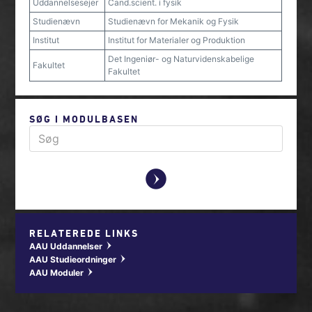
Uddannelsesejer
Cand.scient. i fysik
Studienævn
Studienævn for Mekanik og Fysik
Institut
Institut for Materialer og Produktion
Det Ingeniør- og Naturvidenskabelige
Fakultet
Fakultet
SØG I MODULBASEN
y
RELATEREDE LINKS
AAU Uddannelser
w
AAU Studieordninger
w
AAU Moduler
w