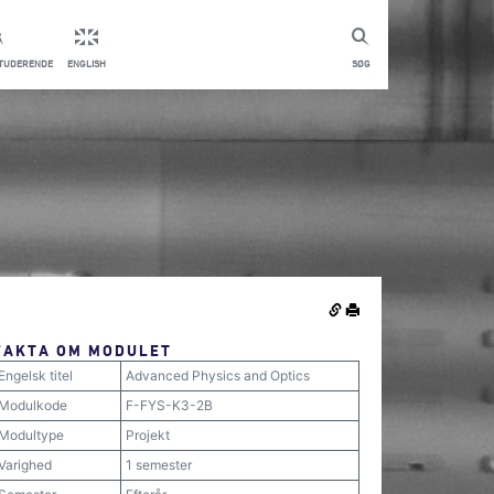
STUDERENDE
ENGLISH
SØG
FAKTA OM MODULET
Engelsk titel
Advanced Physics and Optics
Modulkode
F-FYS-K3-2B
Modultype
Projekt
Varighed
1 semester