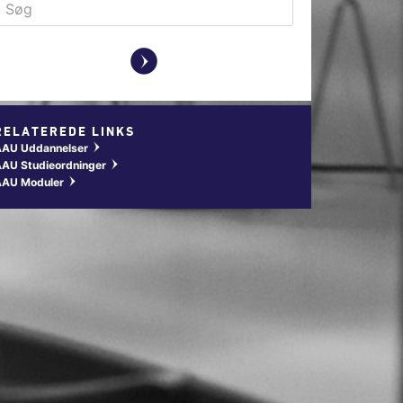
y
RELATEREDE LINKS
AAU Uddannelser
w
AU Studieordninger
w
AAU Moduler
w