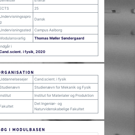
Semester
Efterår
ECTS
25
Undervisningsspro
Dansk
g
Undervisningssted
Campus Aalborg
Modulansvarlig
Thomas Møller Søndergaard
Indgår i
Cand.scient. i fysik, 2020
ORGANISATION
Uddannelsesejer
Cand.scient. i fysik
Studienævn
Studienævn for Mekanik og Fysik
Institut
Institut for Materialer og Produktion
Det Ingeniør- og
Fakultet
Naturvidenskabelige Fakultet
SØG I MODULBASEN