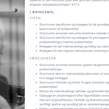
aspekter af den klassiske optik eller give den studerende dy
afspejler arbejdsbelastningen i ECTS.
LÆRINGSMÅL
VIDEN
Skal kunne identificere og redegøre for de grundlæ
beskrivelsen af problemfeltet
Skal kunne anvende relevante teoretiske metoder til
Skal kunne identificere og redegøre for princippern
problemstillinger indenfor problemfeltet
Redegøre for det videnskabelige grundlag og videns
Redegøre for den højeste internationale forskning 
FÆRDIGHEDER
Skal kunne anvende teoretiske og/eller eksperimente
problemstillinger.
Skal kunne føre en videnskabelig diskussion af res
hvis begge foreligger.
Skal kunne forholde sig kritisk til egne resultater o
problemfeltet
Mestre de videnskabelige metoder og generelle færd
Opbygge en projektrapport efter fagområdets norme
relevant originallitteratur, formidle og diskutere pr
skriftligt, grafisk og mundtligt på en sammenhæng
Kritisk vurdere projektets resultater i forhold til r