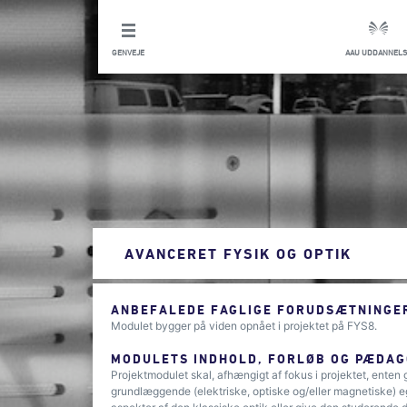
GENVEJE
AAU UDDANNELS
AVANCERET FYSIK OG OPTIK
ANBEFALEDE FAGLIGE FORUDSÆTNINGER
Modulet bygger på viden opnået i projektet på FYS8.
MODULETS INDHOLD, FORLØB OG PÆDAG
Projektmodulet skal, afhængigt af fokus i projektet, enten 
grundlæggende (elektriske, optiske og/eller magnetiske) eg