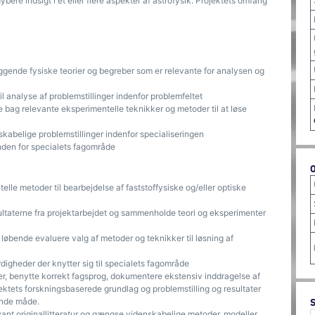
bere indsigt i et eller flere aspekter af astrofysik. Projektets omfang
ggende fysiske teorier og begreber som er relevante for analysen og
 analyse af problemstillinger indenfor problemfeltet
e bag relevante eksperimentelle teknikker og metoder til at løse
kabelige problemstillinger indenfor specialiseringen
inden for specialets fagområde
lle metoder til bearbejdelse af faststoffysiske og/eller optiske
ultaterne fra projektarbejdet og sammenholde teori og eksperimenter
g løbende evaluere valg af metoder og teknikker til løsning af
igheder der knytter sig til specialets fagområde
r, benytte korrekt fagsprog, dokumentere ekstensiv inddragelse af
ojektets forskningsbaserede grundlag og problemstilling og resultater
ende måde.
elevant originallitteratur og gængse videnskabelige metoder, modeller