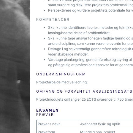
samt vurdere og diskutere projektets problemstillin
Perspektivere og vurdere projektets potentiale for v
KOMPETENCER
Skal kunne identificere teorier, metoder og teknikk
løsning/bearbejdelse af problemfeltet
Skal kunne tage ansvar for egen faglige læring og 
andre discipliner, som kunne være relevante for pro
Deltage i og selvstændigt gennemføre teknologisk 
videnskabelige metoder.
Varetage planlægning, gennemførelse og styring af
og påtage sig et professionelt ansvar for at genne
UNDERVISNINGSFORM
Projektarbejde med vejledning.
OMFANG OG FORVENTET ARBEJDSINDSATS
Projektmodulets omfang er 25 ECTS svarende til 750 timer
EKSAMEN
PRØVER
Prøvens navn
Avanceret fysik og optik
Prøveform
Mundtlig pba. projekt