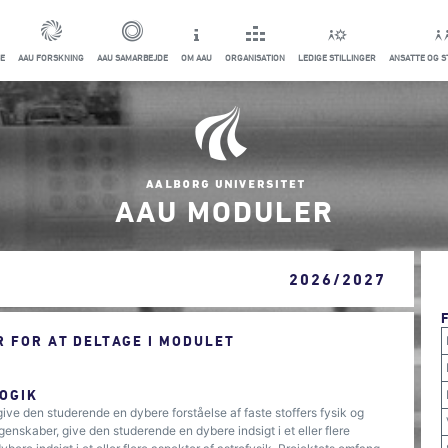
E
AAU FORSKNING
AAU SAMARBEJDE
OM AAU
ORGANISATION
LEDIGE STILLINGER
ANSATTE OG 
AAU MODULER
2026/2027
 FOR AT DELTAGE I MODULET
OGIK
give den studerende en dybere forståelse af faste stoffers fysik og
enskaber, give den studerende en dybere indsigt i et eller flere