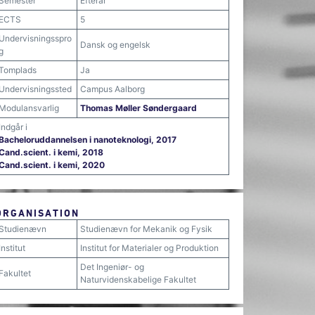
Semester
Efterår
ECTS
5
Undervisningsspro
Dansk og engelsk
g
Tomplads
Ja
Undervisningssted
Campus Aalborg
Modulansvarlig
Thomas Møller Søndergaard
Indgår i
Bacheloruddannelsen i nanoteknologi, 2017
Cand.scient. i kemi, 2018
Cand.scient. i kemi, 2020
ORGANISATION
Studienævn
Studienævn for Mekanik og Fysik
Institut
Institut for Materialer og Produktion
Det Ingeniør- og
Fakultet
Naturvidenskabelige Fakultet