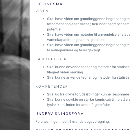
LÆRINGSMÅL
VIDEN
Skal have viden om grundlæggende begreber og teor
fænomener og egenskaber, herunder begreber som for
potential
Skal have viden om metoder til anvendelse af stat
varmekapacitet og paramagnetisme
Skal have viden om grundlæggende begreber og teor
fasediagrammer og faseligevægt
FÆRDIGHEDER
Skal kunne anvende teorier og metoder fra statistis
tilegnet viden omkring
Skal kunne anvende teorier og metoder fra statist
KOMPETENCER
Skal ud fra givne forudsætninger kunne ræsonnere 
Skal kunne udvikle og styrke kendskab til, forståel
fysisk kemi inden for andre fagområder
UNDERVISNINGSFORM
Forelæsninger med tilhørende opgaveregning.