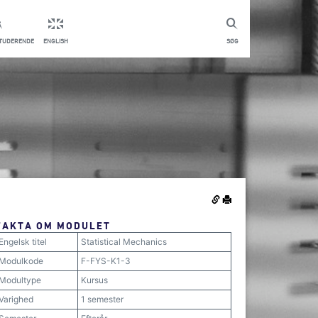
STUDERENDE
ENGLISH
SØG
FAKTA OM MODULET
Engelsk titel
Statistical Mechanics
Modulkode
F-FYS-K1-3
Modultype
Kursus
Varighed
1 semester