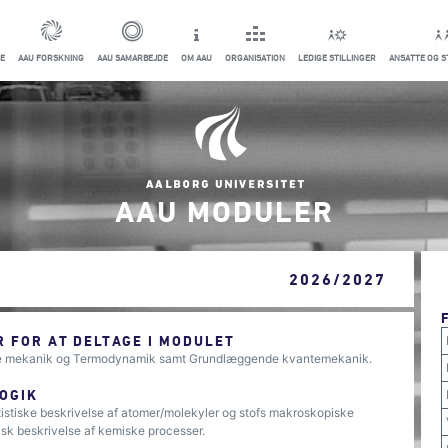
E
AAU FORSKNING
AAU SAMARBEJDE
OM AAU
ORGANISATION
LEDIGE STILLINGER
ANSATTE OG 
AAU MODULER
2026/2027
 FOR AT DELTAGE I MODULET
de mekanik og Termodynamik samt Grundlæggende kvantemekanik.
OGIK
istiske beskrivelse af atomer/molekyler og stofs makroskopiske
isk beskrivelse af kemiske processer.