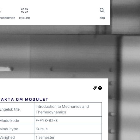
STUDERENDE
ENGLISH
SØG
FAKTA OM MODULET
Introduction to Mechanics and
Engelsk titel
Thermodynamics
Modulkode
F-FYS-B2-3
Modultype
Kursus
Varighed
1 semester