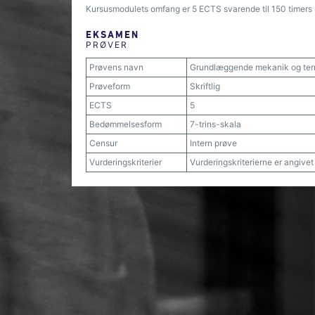
Kursusmodulets omfang er 5 ECTS svarende til 150 timers 
EKSAMEN
PRØVER
Prøvens navn
Grundlæggende mekanik og te
Prøveform
Skriftlig
ECTS
5
Bedømmelsesform
7-trins-skala
Censur
Intern prøve
Vurderingskriterier
Vurderingskriterierne er angive