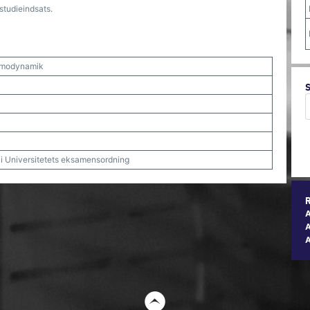
studieindsats.
rmodynamik
t i Universitetets eksamensordning
A
t