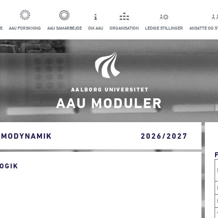
E
AAU FORSKNING
AAU SAMARBEJDE
OM AAU
ORGANISATION
LEDIGE STILLINGER
ANSATTE OG 
AAU MODULER
RMODYNAMIK
2026/2027
OGIK