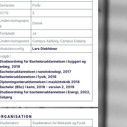
Semester
Forår
ECTS
5
Undervisningsspro
Dansk
g
Tomplads
Ja
Undervisningssted
Campus Aalborg, Campus Esbjerg
Modulansvarlig
Lars Diekhöner
Indgår i
Studieordning for Bacheloruddannelsen i byggeri og
anlæg, 2018
Bacheloruddannelsen i nanoteknologi, 2017
Bacheloruddannelsen i fysik, 2016
Diplomingeniøruddannelsen i maskinteknik 2018
Bachelor (BSc) i kemi, 2018 - version 2, 2019
Studieordning for bacheloruddannelsen i Energi, 2022,
Esbjerg
ORGANISATION
Studienævn
Studienævn for Mekanik og Fysik