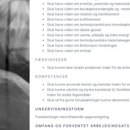
Skal have viden om kinetisk, potentiel og mekanisk
Skal have viden om bevægelsesmængde og -mom
Skal have viden om rotation og inertimoment
Skal have viden om kraftmoment
Skal have viden om termodynamikkens hovedsætn
Skal have viden om ideale gasser
Skal have viden om varme, arbejde og indre energi
Skal have viden om termodynamiske materialeege
Skal have viden om Boltzmann-fordelingen
Skal have viden om entropi
FÆRDIGHEDER
Skal kunne løse simple problemer inden for de emn
KOMPETENCER
Skal kunne anvende teorier og metoder inden for
Skal kunne udvikle og styrke kendskab til, forståe
inden for andre fagområder
Skal ud fra givne forudsætninger kunne ræsonner
UNDERVISNINGSFORM
Forelæsninger med tilhørende opgaveregning.
OMFANG OG FORVENTET ARBEJDSINDSATS