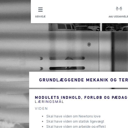
GENVEJE
AAU UDDANNELS
GRUNDLÆGGENDE MEKANIK OG TE
MODULETS INDHOLD, FORLØB OG PÆDAG
LÆRINGSMÅL
VIDEN
Skal have viden om Newtons love
Skal have viden om statisk ligevægt
Skal have viden om arbejde og effekt