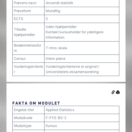
Prøvens navn
Anvendt statistik
Prøveform
Mundtlig
ECTS
5
Uden hjælpemidler
Tilladte
Kontakt kursusholder for yderligere
hjælpemidler
information.
Bedømmelsesfor
7-trins-skala
m
Censur
Intern prøve
Vurderingskriterie
Vurderingskriterierne er angivet i
r
Universitetets eksamensordning
FAKTA OM MODULET
Engelsk titel
Applied Statistics
Modulkode
F-FYS-B2-2
Modultype
Kursus