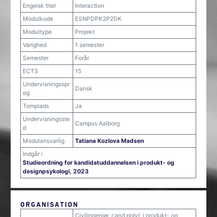
Engelsk titel
Interaction
Modulkode
ESNPDPK2P2DK
Modultype
Projekt
Varighed
1 semester
Semester
Forår
ECTS
15
Undervisningsspr
Dansk
og
Tomplads
Ja
Undervisningsste
Campus Aalborg
d
Modulansvarlig
Tatiana Kozlova Madsen
Indgår i
Studieordning for kandidatuddannelsen i produkt- og
designpsykologi, 2023
ORGANISATION
Civilingeniør, cand.polyt. i produkt- og