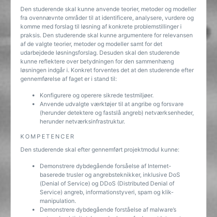
Den studerende skal kunne anvende teorier, metoder og modeller
fra ovennævnte områder til at identificere, analysere, vurdere og
komme med forslag til løsning af konkrete problemstillinger i
praksis. Den studerende skal kunne argumentere for relevansen
af de valgte teorier, metoder og modeller samt for det
udarbejdede løsningsforslag. Desuden skal den studerende
kunne reflektere over betydningen for den sammenhæng
løsningen indgår i. Konkret forventes det at den studerende efter
gennemførelse af faget er i stand til:
Konfigurere og operere sikrede testmiljøer.
Anvende udvalgte værktøjer til at angribe og forsvare
(herunder detektere og fastslå angreb) netværksenheder,
herunder netværksinfrastruktur.
KOMPETENCER
Den studerende skal efter gennemført projektmodul kunne:
Demonstrere dybdegående forsåelse af Internet-
baserede trusler og angrebsteknikker, inklusive DoS
(Denial of Service) og DDoS (Distributed Denial of
Service) angreb, informationstyveri, spam og klik-
manipulation.
Demonstrere dybdegående forståelse af malware’s