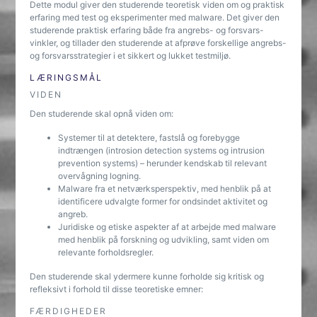
Dette modul giver den studerende teoretisk viden om og praktisk
erfaring med test og eksperimenter med malware. Det giver den
studerende praktisk erfaring både fra angrebs- og forsvars-
vinkler, og tillader den studerende at afprøve forskellige angrebs-
og forsvarsstrategier i et sikkert og lukket testmiljø.
LÆRINGSMÅL
VIDEN
Den studerende skal opnå viden om:
Systemer til at detektere, fastslå og forebygge
indtrængen (introsion detection systems og intrusion
prevention systems) – herunder kendskab til relevant
overvågning logning.
Malware fra et netværksperspektiv, med henblik på at
identificere udvalgte former for ondsindet aktivitet og
angreb.
Juridiske og etiske aspekter af at arbejde med malware
med henblik på forskning og udvikling, samt viden om
relevante forholdsregler.
Den studerende skal ydermere kunne forholde sig kritisk og
refleksivt i forhold til disse teoretiske emner:
FÆRDIGHEDER