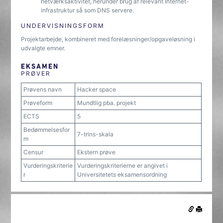
netværksaktivitet, herunder brug af relevant Internet-
infrastruktur så som DNS servere.
UNDERVISNINGSFORM
Projektarbejde, kombineret med forelæsninger/opgaveløsning i
udvalgte emner.
EKSAMEN
PRØVER
Prøvens navn
Hacker space
Prøveform
Mundtlig pba. projekt
ECTS
5
Bedømmelsesfor
7-trins-skala
m
Censur
Ekstern prøve
Vurderingskriterie
Vurderingskriterierne er angivet i
r
Universitetets eksamensordning