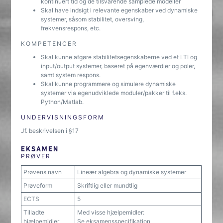
kontinuert tid og de tilsvarende samplede modeller
Skal have indsigt i relevante egenskaber ved dynamiske
systemer, såsom stabilitet, oversving,
frekvensrespons, etc.
KOMPETENCER
Skal kunne afgøre stabilitetsegenskaberne ved et LTI og
input/output systemer, baseret på egenværdier og poler,
samt system respons.
Skal kunne programmere og simulere dynamiske
systemer via egenudviklede moduler/pakker til f.eks.
Python/Matlab.
UNDERVISNINGSFORM
Jf. beskrivelsen i §17
EKSAMEN
PRØVER
Prøvens navn
Lineær algebra og dynamiske systemer
Prøveform
Skriftlig eller mundtlig
ECTS
5
Tilladte
Med visse hjælpemidler:
hjælpemidler
Se eksamensspecifikation