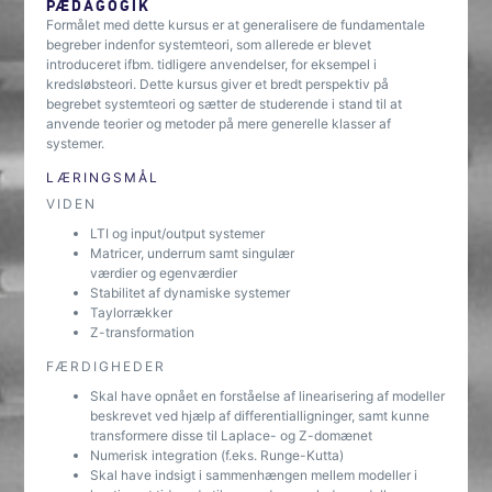
PÆDAGOGIK
Formålet med dette kursus er at generalisere de fundamentale
begreber indenfor systemteori, som allerede er blevet
introduceret ifbm. tidligere anvendelser, for eksempel i
kredsløbsteori. Dette kursus giver et bredt perspektiv på
begrebet systemteori og sætter de studerende i stand til at
anvende teorier og metoder på mere generelle klasser af
systemer.
LÆRINGSMÅL
VIDEN
LTI og input/output systemer
Matricer, underrum samt singulær
værdier og egenværdier
Stabilitet af dynamiske systemer
Taylorrækker
Z-transformation
FÆRDIGHEDER
Skal have opnået en forståelse af linearisering af modeller
beskrevet ved hjælp af differentialligninger, samt kunne
transformere disse til Laplace- og Z-domænet
Numerisk integration (f.eks. Runge-Kutta)
Skal have indsigt i sammenhængen mellem modeller i