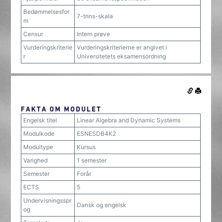
Bedømmelsesfor
7-trins-skala
m
Censur
Intern prøve
Vurderingskriterie
Vurderingskriterierne er angivet i
r
Universitetets eksamensordning
FAKTA OM MODULET
Engelsk titel
Linear Algebra and Dynamic Systems
Modulkode
ESNESDB4K2
Modultype
Kursus
Varighed
1 semester
Semester
Forår
ECTS
5
Undervisningsspr
Dansk og engelsk
og