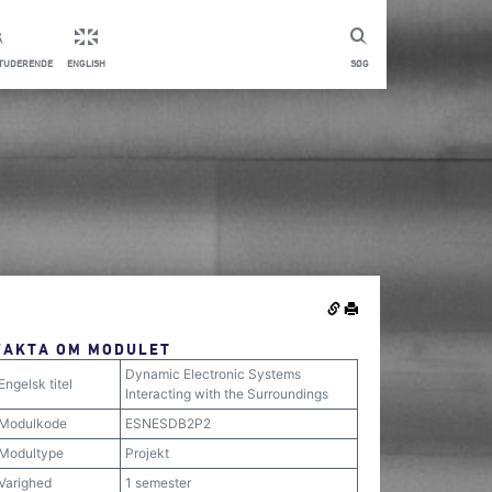
STUDERENDE
ENGLISH
SØG
FAKTA OM MODULET
Dynamic Electronic Systems
Engelsk titel
Interacting with the Surroundings
Modulkode
ESNESDB2P2
Modultype
Projekt
Varighed
1 semester