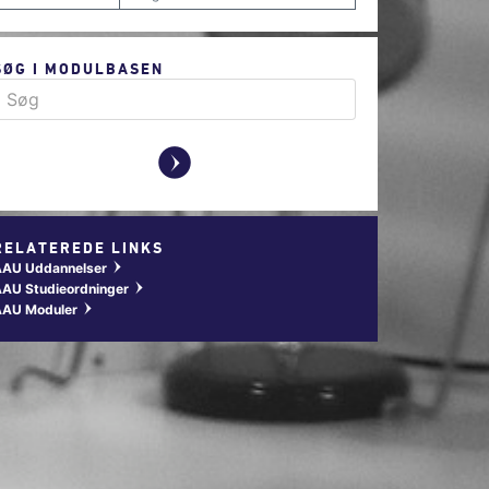
SØG I MODULBASEN
y
RELATEREDE LINKS
AAU Uddannelser
w
AU Studieordninger
w
AAU Moduler
w