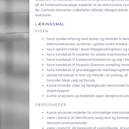
på de kontinuerte/analoge aspekter af de elektroniske sy
før. Centrale elementer indbefatter således tilbagekobled
elektronik.
LÆRINGSMÅL
VIDEN
have opnået erfaring med teorier og metoder til ber
elektromekaniske systemer, og/eller andre lineære
have opnået indsigt i basal tilbagekoblingsteori o
have kendskab til modeller for simple elektroniske
have kendskab til komponenttolerancer og støj i ele
have kendskab til Nyquist-Shannon sampling-teore
have kendskab til grundlæggende realtidsprogramm
udvise kendskab til teori og metode i et omfang, så
herunder både valg og fravalg
kunne formidle viden og færdigheder med korrekt br
projektrapport
kunne analysere og modellere egen læreproces unde
FÆRDIGHEDER
kunne anvende modeller for almindelige elektronisk
være i stand til at identificere, analysere og formu
tekniske analysemetoder
være i stand til, på baggrund af ovenstående, at k