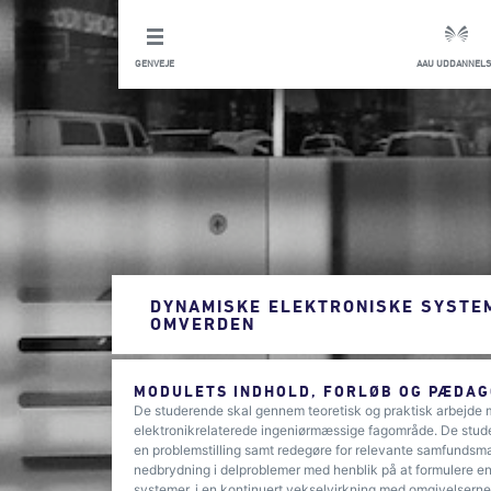
GENVEJE
AAU UDDANNELS
DYNAMISKE ELEKTRONISKE SYSTEM
OMVERDEN
MODULETS INDHOLD, FORLØB OG PÆDAG
De studerende skal gennem teoretisk og praktisk arbejde me
elektronikrelaterede ingeniørmæssige fagområde. De stude
en problemstilling samt redegøre for relevante samfund
nedbrydning i delproblemer med henblik på at formulere en 
systemer, i en kontinuert vekselvirkning med omgivelserne. 