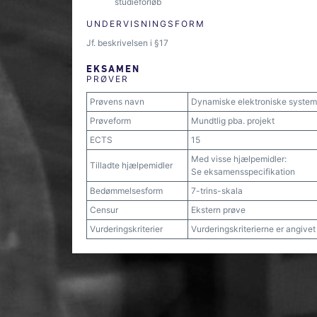
studieforløb
UNDERVISNINGSFORM
Jf. beskrivelsen i §17
EKSAMEN
PRØVER
Prøvens navn
Dynamiske elektroniske system
Prøveform
Mundtlig pba. projekt
ECTS
15
Med visse hjælpemidler:
Tilladte hjælpemidler
Se eksamensspecifikation
Bedømmelsesform
7-trins-skala
Censur
Ekstern prøve
Vurderingskriterier
Vurderingskriterierne er angive