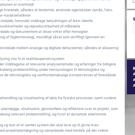
ationen er overholdt
oge kredsløb, således at bestemte, ønskede egenskaber opnås, f.eks.
se-karakteristikker
 kredsløb, herunder inddrage betydningen af ikke-ideelle
eusikkerheder og reproducerbarhed af måledata
sløb og dokumentere at disse virker efter hensigten
g af fagterminologi, mundtligt såvel som skriftligt igennem en
facekredsløb mellem analoge og digitale delsystemer, således at aliasering
tyring vha fx et realtidsoperativsystem
 inddragelse af relevante analysemetoder og erfaringer fra tidligere
skabelig problemstilling under hensynstagen til teknologiske og
 de teknologiske og samfundsmæssige konsekvenser af foreslåede
A
ehandling og visualisering af data fra fysiske processer, samt vurdere
t planlægge, strukturere, gennemføre og reflektere over et projekt, som
ssig relevant problemstilling, og hvori et dynamisk elektronisk
 og test af et samlet system der skal leve op til givne krav
med projektplanlægning og samarbejde med henblik på det videre