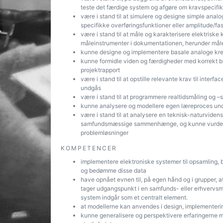
teste det færdige system og afgøre om kravspecifik
være i stand til at simulere og designe simple anal
specifikke overføringsfunktioner eller amplitude/fa
være i stand til at måle og karakterisere elektriske
måleinstrumenter i dokumentationen, herunder mål
kunne designe og implementere basale analoge kred
kunne formidle viden og færdigheder med korrekt bru
projektrapport
være i stand til at opstille relevante krav til inter
undgås
være i stand til at programmere realtidsmåling og –s
kunne analysere og modellere egen læreproces under
være i stand til at analysere en teknisk-naturviden
samfundsmæssige sammenhænge, og kunne vurdere
problemløsninger
KOMPETENCER
implementere elektroniske systemer til opsamling, b
og bedømme disse data
have opnået evnen til, på egen hånd og i grupper, a
tager udgangspunkt i en samfunds- eller erhvervsmæ
system indgår som et centralt element.
at modellerne kan anvendes i design, implementering
kunne generalisere og perspektivere erfaringerne 