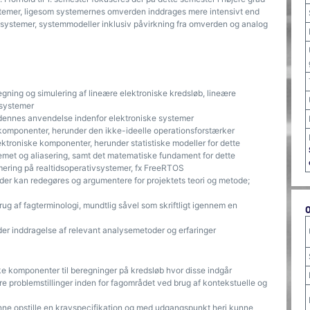
stemer, ligesom systemernes omverden inddrages mere intensivt end
e systemer, systemmodeller inklusiv påvirkning fra omverden og analog
egning og simulering af lineære elektroniske kredsløb, lineære
 systemer
g dennes anvendelse indenfor elektroniske systemer
 komponenter, herunder den ikke-ideelle operationsforstærker
ktroniske komponenter, herunder statistiske modeller for dette
met og aliasering, samt det matematiske fundament for dette
ering på realtidsoperativsystemer, fx FreeRTOS
 der kan redegøres og argumentere for projektets teori og metode;
ug af fagterminologi, mundtlig såvel som skriftligt igennem en
r inddragelse af relevant analysemetoder og erfaringer
e komponenter til beregninger på kredsløb hvor disse indgår
lere problemstillinger inden for fagområdet ved brug af kontekstuelle og
unne opstille en kravspecifikation og med udgangspunkt heri kunne