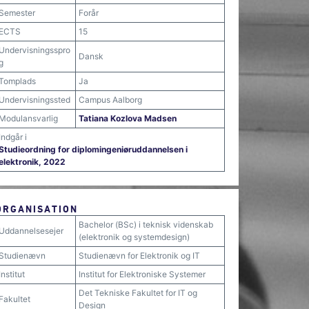
Semester
Forår
ECTS
15
Undervisningsspro
Dansk
g
Tomplads
Ja
Undervisningssted
Campus Aalborg
Modulansvarlig
Tatiana Kozlova Madsen
Indgår i
Studieordning for diplomingeniøruddannelsen i
elektronik, 2022
ORGANISATION
Bachelor (BSc) i teknisk videnskab
Uddannelsesejer
(elektronik og systemdesign)
Studienævn
Studienævn for Elektronik og IT
Institut
Institut for Elektroniske Systemer
Det Tekniske Fakultet for IT og
Fakultet
Design