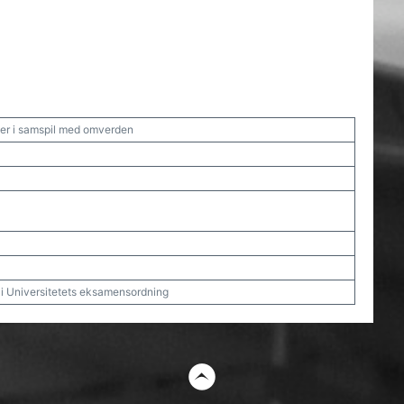
er i samspil med omverden
t i Universitetets eksamensordning
t