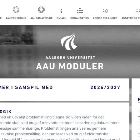
E
AAU FORSKNING
AAU SAMARBEJDE
OM AAU
ORGANISATION
LEDIGE STILLINGER
ANSATTE OG 
AAU MODULER
ER I SAMSPIL MED
2026/2027
OGIK
d en udvalgt problemstilling tilegne sig viden inden for det
rende skal, ved brug af relevante metoder, beskrive og dokumentere
smæssige sammenhænge. Problemstillingen analyseres gennem
teknisk problemstilling, der kan løses ved brug af elektroniske
I forhold til 1. semester fokuseres der på dette semester i højere grad