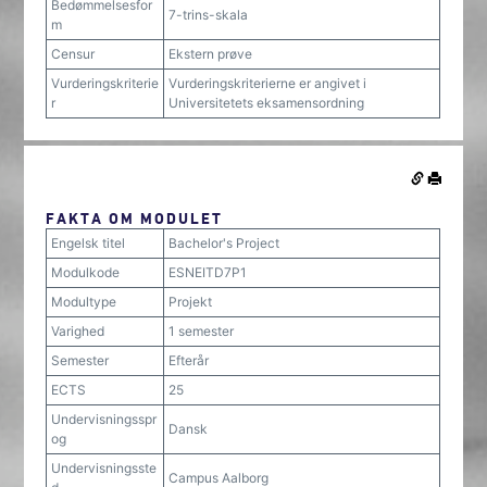
Bedømmelsesfor
7-trins-skala
m
Censur
Ekstern prøve
Vurderingskriterie
Vurderingskriterierne er angivet i
r
Universitetets eksamensordning
FAKTA OM MODULET
Engelsk titel
Bachelor's Project
Modulkode
ESNEITD7P1
Modultype
Projekt
Varighed
1 semester
Semester
Efterår
ECTS
25
Undervisningsspr
Dansk
og
Undervisningsste
Campus Aalborg