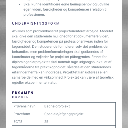
Skal kunne identificere egne læringsbehov og udvikle
egen viden, færdigheder og kompetencer i relation til
professionen.
UNDERVISNINGSFORM
Afvikles som problembaseret projektorienteret arbejde. Modulet
skal give den studerende mulighed for at dokumentere viden,
færdigheder og kompetencer på professionsniveau inden for
fagområdet. Den studerende formulerer selv det problem, der
behandles; men problemformuleringen skal godkendes af
koordinator og vejleder før projektet påbegyndes. Emnet for
diplomingeniørprojektet skal normalt tage udgangspunkt i et af
fagområderne fra praktikopholdet, således at den studerendes
erfaringer herfra kan inddrages. Projektet kan udføres i eller i
samarbejde med en virksomhed. Projektet kan være af teoretisk
og/eller eksperimentel natur.
EKSAMEN
PRØVER
Prøvens navn
Bachelorprojekt
Prøveform
Speciale/afgangsprojekt
ECTS
25