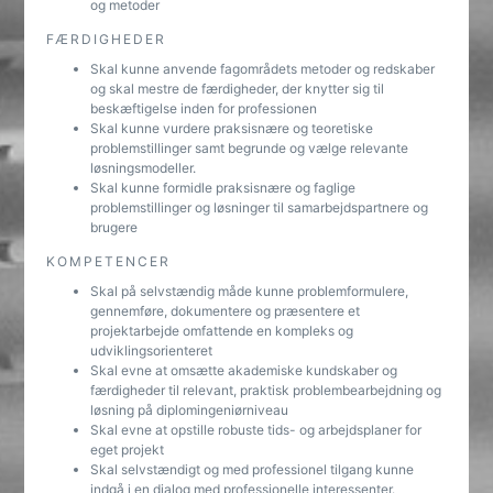
og metoder
FÆRDIGHEDER
Skal kunne anvende fagområdets metoder og redskaber
og skal mestre de færdigheder, der knytter sig til
beskæftigelse inden for professionen
Skal kunne vurdere praksisnære og teoretiske
problemstillinger samt begrunde og vælge relevante
løsningsmodeller.
Skal kunne formidle praksisnære og faglige
problemstillinger og løsninger til samarbejdspartnere og
brugere
KOMPETENCER
Skal på selvstændig måde kunne problemformulere,
gennemføre, dokumentere og præsentere et
projektarbejde omfattende en kompleks og
udviklingsorienteret
Skal evne at omsætte akademiske kundskaber og
færdigheder til relevant, praktisk problembearbejdning og
løsning på diplomingeniørniveau
Skal evne at opstille robuste tids- og arbejdsplaner for
eget projekt
Skal selvstændigt og med professionel tilgang kunne
indgå i en dialog med professionelle interessenter.