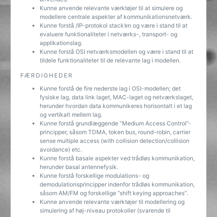
Kunne anvende relevante værktøjer til at simulere og
modellere centrale aspekter af kommunikationsnetværk.
Kunne forstå /IP-protokol stack’en og være i stand til at
evaluere funktionaliteter i netværks-, transport- og
applikationslag.
Kunne forstå OSI netværksmodellen og være i stand til at
tildele funktionaliteter til de relevante lag i modellen.
FÆRDIGHEDER
Kunne forstå de fire nederste lag i OSI-modellen; det
fysiske lag, data link laget, MAC-laget og netværkslaget,
herunder hvordan data kommunikeres horisontalt i et lag
og vertikalt mellem lag.
Kunne forstå grundlæggende ”Medium Access Control”-
principper, såsom TDMA, token bus, round-robin, carrier
sense multiple access (with collision detection/collision
avoidance) etc.
Kunne forstå basale aspekter ved trådløs kommunikation,
herunder basal antennefysik.
Kunne forstå forskellige modulations- og
demodulationsprincipper indenfor trådløs kommunikation,
såsom AM/FM og forskellige ”shift keying approaches”.
Kunne anvende relevante værktøjer til modellering og
simulering af høj-niveau protokoller (svarende til