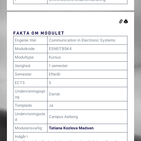
FAKTA OM MODULET
Engelsk titel
Communication in Electronic Systems
Modulkode
ESNEITB5K4
Modultype
Kursus
Varighed
1 semester
Semester
Efterår
ECTS
5
Undervisningsspr
Dansk
og
Tomplads
Ja
Undervisningsste
Campus Aalborg
d
Modulansvarlig
Tatiana Kozlova Madsen
Indgår i