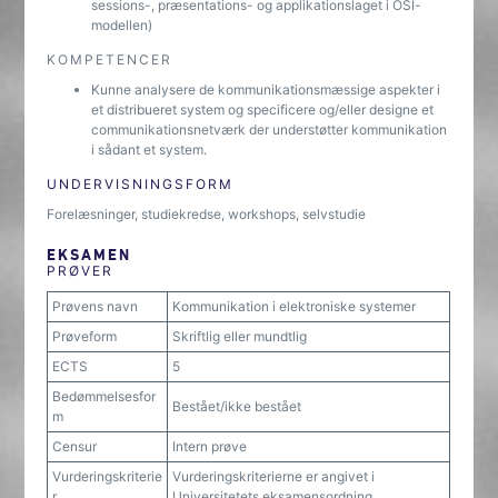
sessions-, præsentations- og applikationslaget i OSI-
modellen)
KOMPETENCER
Kunne analysere de kommunikationsmæssige aspekter i
et distribueret system og specificere og/eller designe et
communikationsnetværk der understøtter kommunikation
i sådant et system.
UNDERVISNINGSFORM
Forelæsninger, studiekredse, workshops, selvstudie
EKSAMEN
PRØVER
Prøvens navn
Kommunikation i elektroniske systemer
Prøveform
Skriftlig eller mundtlig
ECTS
5
Bedømmelsesfor
Bestået/ikke bestået
m
Censur
Intern prøve
Vurderingskriterie
Vurderingskriterierne er angivet i
r
Universitetets eksamensordning