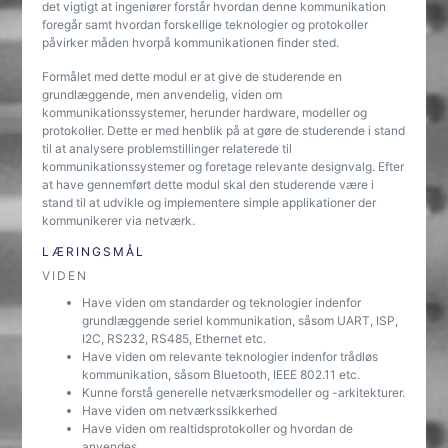
det vigtigt at ingeniører forstår hvordan denne kommunikation
foregår samt hvordan forskellige teknologier og protokoller
påvirker måden hvorpå kommunikationen finder sted.
Formålet med dette modul er at give de studerende en
grundlæggende, men anvendelig, viden om
kommunikationssystemer, herunder hardware, modeller og
protokoller. Dette er med henblik på at gøre de studerende i stand
til at analysere problemstillinger relaterede til
kommunikationssystemer og foretage relevante designvalg. Efter
at have gennemført dette modul skal den studerende være i
stand til at udvikle og implementere simple applikationer der
kommunikerer via netværk.
LÆRINGSMÅL
VIDEN
Have viden om standarder og teknologier indenfor
grundlæggende seriel kommunikation, såsom UART, ISP,
I2C, RS232, RS485, Ethernet etc.
Have viden om relevante teknologier indenfor trådløs
kommunikation, såsom Bluetooth, IEEE 802.11 etc.
Kunne forstå generelle netværksmodeller og -arkitekturer.
Have viden om netværkssikkerhed
Have viden om realtidsprotokoller og hvordan de
anvendes.