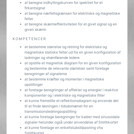
at beregne indhyllingskurven for spektret for et
firkantsignal
at beregne nærfeltsgrænsen for elektriske og magnetiske
felter
at beregne skærmeffektiviteten for et givet signal og en
given skærm
KOMPETENCER
at bestemme størrelse og retning for elektriske og
magnetiske statiske felter ud fra en given konfiguration af
ladninger og strømførende ledere
at opstille et magnetisk diagram for en given konfiguration
og bestemme de relevante størrelser samt foretage
beregninger af signalerne
at bestemme kræfter og momenter i magnetiske
opstillinger
at foretage beregninger af affekter og energier i reaktive
komponenter og i elektriske og magnetiske filter
at kunne fremstille et reflektionsdiagram og anvende det
til at finde løsningen i tidsdomænet for en
transmissionsledningsopstilling
at kunne foretage beregninger for kabler med sinusoidale
signaler herunder også under anvendelse af Smithkortet
at kunne foretage en enkeltstubstilpasning vha
Smithkortet