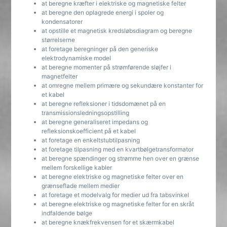
at beregne kræfter i elektriske og magnetiske felter
at beregne den oplagrede energi i spoler og
kondensatorer
at opstille et magnetisk kredsløbsdiagram og beregne
størrelserne
at foretage beregninger på den generiske
elektrodynamiske model
at beregne momenter på strømførende sløjfer i
magnetfelter
at omregne mellem primære og sekundære konstanter for
et kabel
at beregne refleksioner i tidsdomænet på en
transmissionsledningsopstilling
at beregne generaliseret impedans og
refleksionskoefficient på et kabel
at foretage en enkeltstubtilpasning
at foretage tilpasning med en kvartbølgetransformator
at beregne spændinger og strømme hen over en grænse
mellem forskellige kabler
at beregne elektriske og magnetiske felter over en
grænseflade mellem medier
at foretage et modelvalg for medier ud fra tabsvinkel
at beregne elektriske og magnetiske felter for en skråt
indfaldende bølge
at beregne knækfrekvensen for et skærmkabel