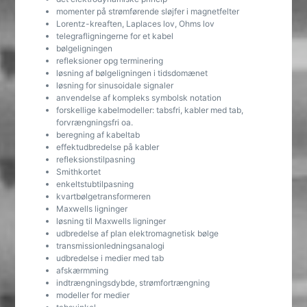
momenter på strømførende sløjfer i magnetfelter
Lorentz-kreaften, Laplaces lov, Ohms lov
telegrafligningerne for et kabel
bølgeligningen
refleksioner opg terminering
løsning af bølgeligningen i tidsdomænet
løsning for sinusoidale signaler
anvendelse af kompleks symbolsk notation
forskellige kabelmodeller: tabsfri, kabler med tab,
forvrængningsfri oa.
beregning af kabeltab
effektudbredelse på kabler
refleksionstilpasning
Smithkortet
enkeltstubtilpasning
kvartbølgetransformeren
Maxwells ligninger
løsning til Maxwells ligninger
udbredelse af plan elektromagnetisk bølge
transmissionledningsanalogi
udbredelse i medier med tab
afskærmming
indtrængningsdybde, strømfortrængning
modeller for medier