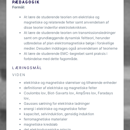
PÆDAGOGIK
Formål:
At lære de studerende teorien om elektriske og
magnetiske og relaterede felter samt anvendelsen af
disse teorier indenfor elektroteknikken.
At lære de studerende teorien om transmissionsledninger
samt om grundlæggende dynamisk feltteori, herunder
udbredelse af plan elektromagnetiske bølge i forskellige
medier. Desuden inddrages også anvendelsen af teorierne
At lære de studerende EMC-begrebet samt praksis i
forbindelse med dette fagområde.
LÆRINGSMÅL
VIDEN
elektriske og magnetiske størrelser og tilhørende enheder
definitioner af elektriske og magnetiske felter
Coulombs lov, Biot-Savarts lov, AmpŠres lov, Faradays
lov,
Gausses sætning for elektriske ladninger
energi i elektriske og magnetiske felter
kapacitet, selvinduktion, gensidig induktion
ferromagnetiske materialer
magnetiske kredsløb
det elektrodynamiske princip