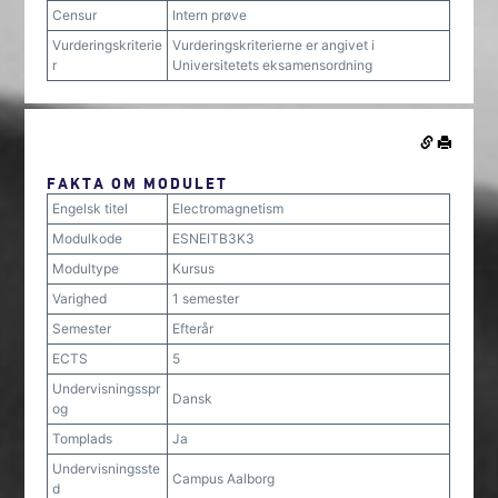
Censur
Intern prøve
Vurderingskriterie
Vurderingskriterierne er angivet i
r
Universitetets eksamensordning
FAKTA OM MODULET
Engelsk titel
Electromagnetism
Modulkode
ESNEITB3K3
Modultype
Kursus
Varighed
1 semester
Semester
Efterår
ECTS
5
Undervisningsspr
Dansk
og
Tomplads
Ja
Undervisningsste
Campus Aalborg
d