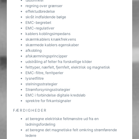
tabsvinkel
regning over grænser
effektudbredelse
skråt indfaldende bølge
EMC-begrebet
EMC-regulativer
kablers koblingsimpedans
skærmkablers knækfrekvens
skærmede kablers egenskaber
afkobling
afskærmningsprincipper
udstråling af felter fra forskellige kilder
felttyper, nærfelt, fjernfelt, elektrisk og magnetisk
EMC-filtre, ferritperler
lysnetfiltre
stelningsstrategier
Strømforsyningsstrategier
EMC i forbindelse digitale kredsløb
sprektre for firkantsignaler
FÆRDIGHEDER
at beregne elektriske feltmønstre ud fra en
ladningsfordeling
at beregne det magnetiske felt omkring strømførende
ledere