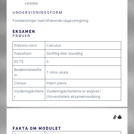
variable
UNDERVISNINGSFORM
Forelæsninger med tilhørende opgaveregning
EKSAMEN
PRØVER
Prøvens navn
Calculus
Prøveform
Skriftlig eller mundtlig
ECTS
5
Bedømmelsesfor
7-trins-skala
m
Censur
Intern prøve
Vurderingskriterie
Vurderingskriterierne er angivet i
r
Universitetets eksamensordning
FAKTA OM MODULET