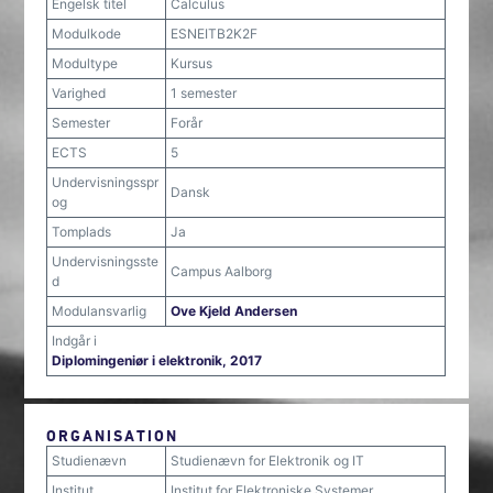
Engelsk titel
Calculus
Modulkode
ESNEITB2K2F
Modultype
Kursus
Varighed
1 semester
Semester
Forår
ECTS
5
Undervisningsspr
Dansk
og
Tomplads
Ja
Undervisningsste
Campus Aalborg
d
Modulansvarlig
Ove Kjeld Andersen
Indgår i
Diplomingeniør i elektronik, 2017
ORGANISATION
Studienævn
Studienævn for Elektronik og IT
Institut
Institut for Elektroniske Systemer