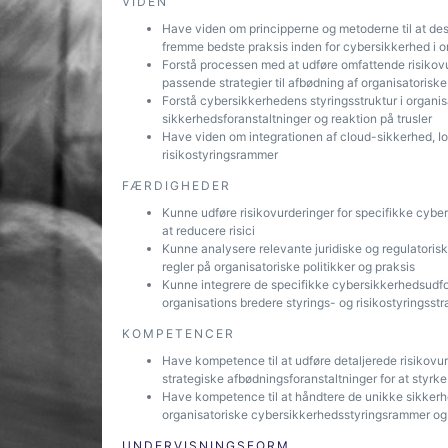
VIDEN
Have viden om principperne og metoderne til at de
fremme bedste praksis inden for cybersikkerhed i o
Forstå processen med at udføre omfattende risikovur
passende strategier til afbødning af organisatorisk
Forstå cybersikkerhedens styringsstruktur i organisa
sikkerhedsforanstaltninger og reaktion på trusler
Have viden om integrationen af cloud-sikkerhed, I
risikostyringsrammer
FÆRDIGHEDER
Kunne udføre risikovurderinger for specifikke cybers
at reducere risici
Kunne analysere relevante juridiske og regulatori
regler på organisatoriske politikker og praksis
Kunne integrere de specifikke cybersikkerhedsudfor
organisations bredere styrings- og risikostyringsstr
KOMPETENCER
Have kompetence til at udføre detaljerede risikov
strategiske afbødningsforanstaltninger for at styrk
Have kompetence til at håndtere de unikke sikkerhe
organisatoriske cybersikkerhedsstyringsrammer og si
UNDERVISNINGSFORM