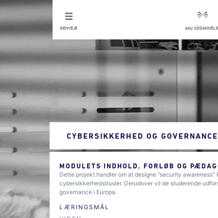
GENVEJE
AAU UDDANNELS
CYBERSIKKERHED OG GOVERNANCE
MODULETS INDHOLD, FORLØB OG PÆDAG
Dette projekt handler om at designe ”security awareness” 
cybersikkerhedstrusler. Derudover vil de studerende udfor
governance i Europa.
LÆRINGSMÅL