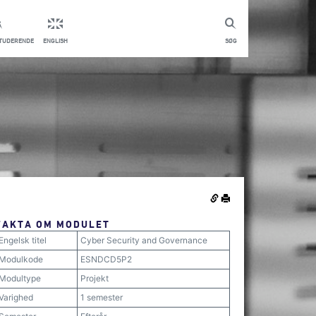
STUDERENDE
ENGLISH
SØG
FAKTA OM MODULET
Engelsk titel
Cyber Security and Governance
Modulkode
ESNDCD5P2
Modultype
Projekt
Varighed
1 semester