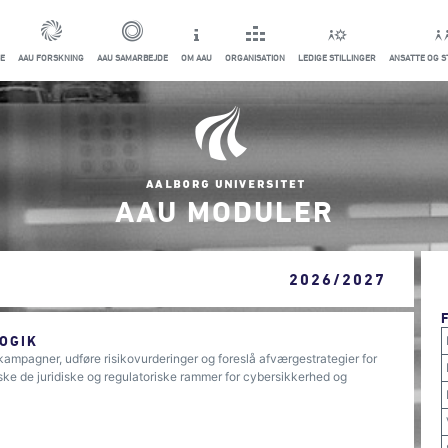
E
AAU FORSKNING
AAU SAMARBEJDE
OM AAU
ORGANISATION
LEDIGE STILLINGER
ANSATTE OG 
AAU MODULER
2026/2027
OGIK
kampagner, udføre risikovurderinger og foreslå afværgestrategier for
ske de juridiske og regulatoriske rammer for cybersikkerhed og