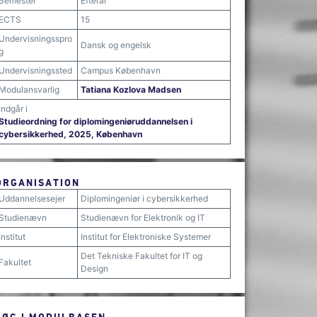
Semester
Efterår
ECTS
15
Undervisningsspro
Dansk og engelsk
g
Undervisningssted
Campus København
Modulansvarlig
Tatiana Kozlova Madsen
Indgår i
Studieordning for diplomingeniøruddannelsen i
cybersikkerhed, 2025, København
ORGANISATION
Uddannelsesejer
Diplomingeniør i cybersikkerhed
Studienævn
Studienævn for Elektronik og IT
Institut
Institut for Elektroniske Systemer
Det Tekniske Fakultet for IT og
Fakultet
Design
SØG I MODULBASEN