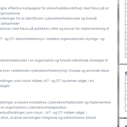
signe effektive kampagner for sikkerhedsbevidsthed, med fokus på at
rganisationer
deringer for at identificere cybersikkerhedstrusler og foreslå
e sårbarheder
tioner, med fokus på politikker, roller og ansvar for implementering af
oT- og OT-sikkerhedshensyn i bredere organisatoriske styrings- og
ikkerhedstrusler i en organisation og foreslå målrettede strategier til
ske krav vedrørende cybersikkerhedsstyring i Europa og anvende disse
dringer, som cloud-miljøer, IoT- og OT-systemer udgør, i en
ategier
urderinger, evaluere komplekse cybersikkerhedstrusler og implementere
e en organisations cybersikkerhedsposition
dsudfordringer, som cloud-, IoT- og OT-miljøer udgør, i
kre, at disse teknologier integreres og administreres sikkert