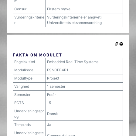
m
Censur
Ekstern prøve
Vurderingskriterie
Vurderingskriterierne er angivet i
r
Universitetets eksamensordning
FAKTA OM MODULET
Engelsk titel
Embedded Real Time Systems
Modulkode
ESNCEB4P1
Modultype
Projekt
Varighed
1 semester
Semester
Forår
ECTS
15
Undervisningsspr
Dansk
og
Tomplads
Ja
Undervisningsste
Campus Aalborg