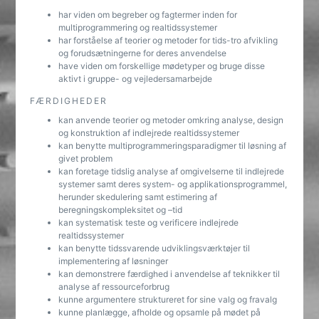
har viden om begreber og fagtermer inden for
multiprogrammering og realtidssystemer
har forståelse af teorier og metoder for tids-tro afvikling
og forudsætningerne for deres anvendelse
have viden om forskellige mødetyper og bruge disse
aktivt i gruppe- og vejledersamarbejde
FÆRDIGHEDER
kan anvende teorier og metoder omkring analyse, design
og konstruktion af indlejrede realtidssystemer
kan benytte multiprogrammeringsparadigmer til løsning af
givet problem
kan foretage tidslig analyse af omgivelserne til indlejrede
systemer samt deres system- og applikationsprogrammel,
herunder skedulering samt estimering af
beregningskompleksitet og –tid
kan systematisk teste og verificere indlejrede
realtidssystemer
kan benytte tidssvarende udviklingsværktøjer til
implementering af løsninger
kan demonstrere færdighed i anvendelse af teknikker til
analyse af ressourceforbrug
kunne argumentere struktureret for sine valg og fravalg
kunne planlægge, afholde og opsamle på mødet på