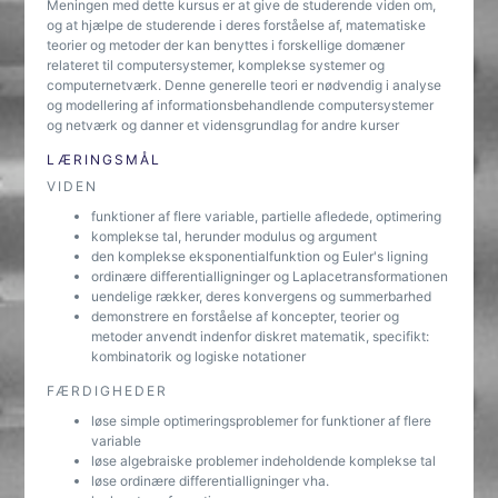
Meningen med dette kursus er at give de studerende viden om,
og at hjælpe de studerende i deres forståelse af, matematiske
teorier og metoder der kan benyttes i forskellige domæner
relateret til computersystemer, komplekse systemer og
computernetværk. Denne generelle teori er nødvendig i analyse
og modellering af informationsbehandlende computersystemer
og netværk og danner et vidensgrundlag for andre kurser
LÆRINGSMÅL
VIDEN
funktioner af flere variable, partielle afledede, optimering
komplekse tal, herunder modulus og argument
den komplekse eksponentialfunktion og Euler's ligning
ordinære differentialligninger og Laplacetransformationen
uendelige rækker, deres konvergens og summerbarhed
demonstrere en forståelse af koncepter, teorier og
metoder anvendt indenfor diskret matematik, specifikt:
kombinatorik og logiske notationer
FÆRDIGHEDER
løse simple optimeringsproblemer for funktioner af flere
variable
løse algebraiske problemer indeholdende komplekse tal
løse ordinære differentialligninger vha.