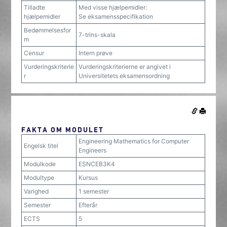
Tilladte
Med visse hjælpemidler:
hjælpemidler
Se eksamensspecifikation
Bedømmelsesfor
7-trins-skala
m
Censur
Intern prøve
Vurderingskriterie
Vurderingskriterierne er angivet i
r
Universitetets eksamensordning
FAKTA OM MODULET
Engineering Mathematics for Computer
Engelsk titel
Engineers
Modulkode
ESNCEB3K4
Modultype
Kursus
Varighed
1 semester
Semester
Efterår
ECTS
5