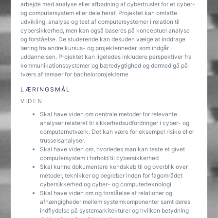
arbejde med analyse eller afbødning af cybertrusler for et cyber-
og computersystem eller dele heraf. Projektet kan omfatte
udvikling, analyse og test af computersystemer i relation til
cybersikkerhed, men kan også baseres på konceptuel analyse
og forståelse. De studerende kan desuden vælge at inddrage
læring fra andre kursus- og projektenheder, som indgår i
uddannelsen. Projektet kan ligeledes inkludere perspektiver fra
kommunikationssystemer og bæredygtighed og dermed gå på
tværs af temaer for bachelorprojekterne
LÆRINGSMÅL
VIDEN
Skal have viden om centrale metoder for relevante
analyser relateret til sikkerhedsudfordringer i cyber- og
computernetværk. Det kan være for eksempel risiko eller
trusselsanalyser.
Skal have viden om, hvorledes man kan teste et givet
computersystem i forhold til cybersikkerhed
Skal kunne dokumentere kendskab til og overblik over
metoder, teknikker og begreber inden for fagområdet
cybersikkerhed og cyber- og computerteknologi
Skal have viden om og forståelse af relationer og
afhængigheder mellem systemkomponenter samt deres
indflydelse på systemarkitekturer og hvilken betydning