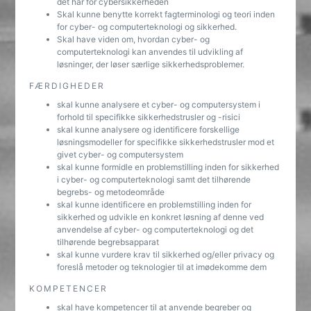
det har for cybersikkerheden
Skal kunne benytte korrekt fagterminologi og teori inden
for cyber- og computerteknologi og sikkerhed.
Skal have viden om, hvordan cyber- og
computerteknologi kan anvendes til udvikling af
løsninger, der løser særlige sikkerhedsproblemer.
FÆRDIGHEDER
skal kunne analysere et cyber- og computersystem i
forhold til specifikke sikkerhedstrusler og -risici
skal kunne analysere og identificere forskellige
løsningsmodeller for specifikke sikkerhedstrusler mod et
givet cyber- og computersystem
skal kunne formidle en problemstilling inden for sikkerhed
i cyber- og computerteknologi samt det tilhørende
begrebs- og metodeområde
skal kunne identificere en problemstilling inden for
sikkerhed og udvikle en konkret løsning af denne ved
anvendelse af cyber- og computerteknologi og det
tilhørende begrebsapparat
skal kunne vurdere krav til sikkerhed og/eller privacy og
foreslå metoder og teknologier til at imødekomme dem
KOMPETENCER
skal have kompetencer til at anvende begreber og