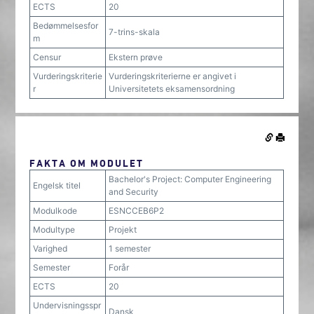
ECTS
20
Bedømmelsesfor
7-trins-skala
m
Censur
Ekstern prøve
Vurderingskriterie
Vurderingskriterierne er angivet i
r
Universitetets eksamensordning
FAKTA OM MODULET
Bachelor's Project: Computer Engineering
Engelsk titel
and Security
Modulkode
ESNCCEB6P2
Modultype
Projekt
Varighed
1 semester
Semester
Forår
ECTS
20
Undervisningsspr
Dansk