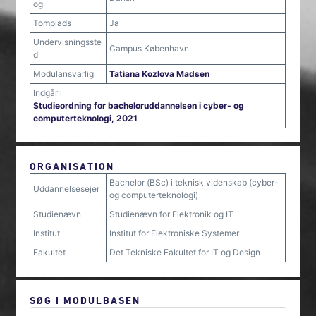
og
Tomplads
Ja
Undervisningsste
Campus København
d
Modulansvarlig
Tatiana Kozlova Madsen
Indgår i
Studieordning for bacheloruddannelsen i cyber- og
computerteknologi, 2021
ORGANISATION
Bachelor (BSc) i teknisk videnskab (cyber-
Uddannelsesejer
og computerteknologi)
Studienævn
Studienævn for Elektronik og IT
Institut
Institut for Elektroniske Systemer
Fakultet
Det Tekniske Fakultet for IT og Design
SØG I MODULBASEN