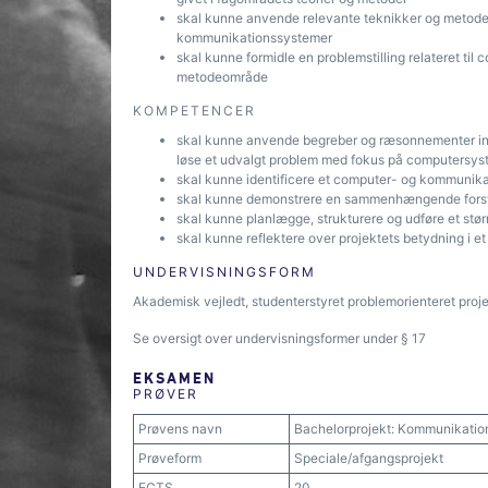
skal kunne anvende relevante teknikker og metoder 
kommunikationssystemer
skal kunne formidle en problemstilling relateret t
metodeområde
KOMPETENCER
skal kunne anvende begreber og ræsonnementer ind
løse et udvalgt problem med fokus på computersyst
skal kunne identificere et computer- og kommunik
skal kunne demonstrere en sammenhængende forståel
skal kunne planlægge, strukturere og udføre et st
skal kunne reflektere over projektets betydning i 
UNDERVISNINGSFORM
Akademisk vejledt, studenterstyret problemorienteret proj
Se oversigt over undervisningsformer under § 17
EKSAMEN
PRØVER
Prøvens navn
Bachelorprojekt: Kommunikatio
Prøveform
Speciale/afgangsprojekt
ECTS
20