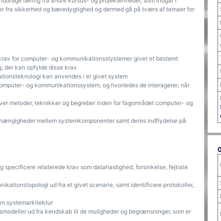
ddrage læring fra andre kursus- og projektenheder, som indgår i
er fra sikkerhed og bæredygtighed og dermed gå på tværs af temaer for
l krav for computer- og kommunikationsstystemer givet et bestemt
 der kan opfylde disse krav
tionsteknologi kan anvendes i et givet system
omputer- og kommunikationssystem, og hvorledes de interagerer, når
ver metoder, teknikker og begreber inden for fagområdet computer- og
 afhængigheder mellem systemkomponenter samt deres indflydelse på
specificere relaterede krav som datahastighed, forsinkelse, fejlrate
kationstopologi ud fra et givet scenarie, samt identificere protokoller,
 en systemarkitektur
modeller ud fra kendskab til de muligheder og begrænsninger, som er