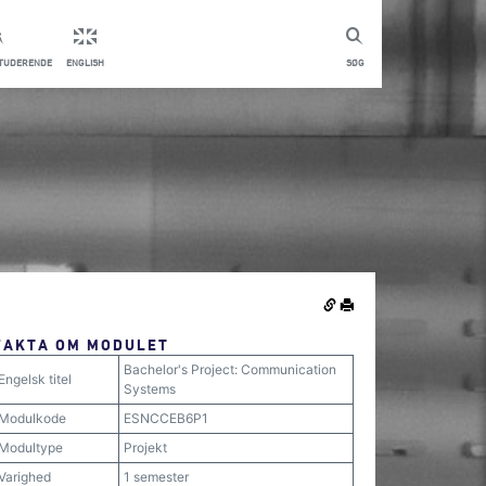
STUDERENDE
ENGLISH
SØG
FAKTA OM MODULET
Bachelor's Project: Communication
Engelsk titel
Systems
Modulkode
ESNCCEB6P1
Modultype
Projekt
Varighed
1 semester