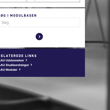
SØG I MODULBASEN
y
RELATEREDE LINKS
AAU Uddannelser
w
AU Studieordninger
w
AAU Moduler
w