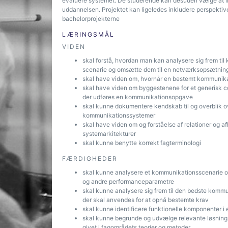
evaluere systemet. De studerende kan desuden vælge at in
uddannelsen. Projektet kan ligeledes inkludere perspektiv
bachelorprojekterne
LÆRINGSMÅL
VIDEN
skal forstå, hvordan man kan analysere sig frem ti
scenarie og omsætte dem til en netværksopsætning,
skal have viden om, hvornår en bestemt kommunika
skal have viden om byggestenene for et generisk c
der udføres en kommunikationsopgave
skal kunne dokumentere kendskab til og overblik o
kommunikationssystemer
skal have viden om og forståelse af relationer og
systemarkitekturer
skal kunne benytte korrekt fagterminologi
FÆRDIGHEDER
skal kunne analysere et kommunikationsscenarie og 
og andre performanceparametre
skal kunne analysere sig frem til den bedste kommuni
der skal anvendes for at opnå bestemte krav
skal kunne identificere funktionelle komponenter i
skal kunne begrunde og udvælge relevante løsnings
givet i fagområdets teorier og metoder