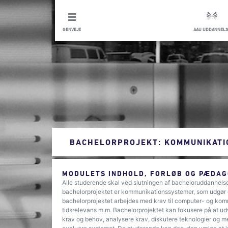
GENVEJE
AAU UDDANNELS
BACHELORPROJEKT: KOMMUNIKAT
MODULETS INDHOLD, FORLØB OG PÆDAG
Alle studerende skal ved slutningen af bacheloruddannelse
bachelorprojektet er kommunikationssystemer, som udgør en
bachelorprojektet arbejdes med krav til computer- og kom
tidsrelevans m.m. Bachelorprojektet kan fokusere på at u
krav og behov, analysere krav, diskutere teknologier og me