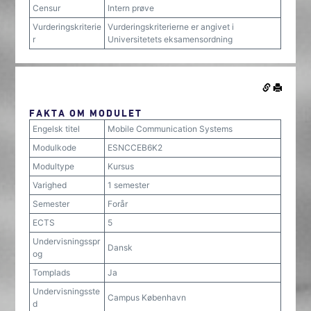
Censur
Intern prøve
Vurderingskriterie
Vurderingskriterierne er angivet i
r
Universitetets eksamensordning
FAKTA OM MODULET
Engelsk titel
Mobile Communication Systems
Modulkode
ESNCCEB6K2
Modultype
Kursus
Varighed
1 semester
Semester
Forår
ECTS
5
Undervisningsspr
Dansk
og
Tomplads
Ja
Undervisningsste
Campus København
d