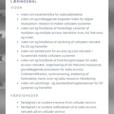
LÆRINGSMÅL
VIDEN
viden om karakteristika for radioudbredelse
viden om grundlæggende begreber inden for digital
modulation i relation til mobile cellulære systemer
viden om og forståelse af forskellige varianter af
multiplex-og multiple access-teknikker (rum, tid, frekvens
og kode)
viden om og forståelse af udvikling af cellulære netværk
fra 2G og fremefter
viden om arkitekturer for access og core netværk i
nuværende mobile cellulære systemer
viden om og forståelse af funktionsprincipper for radio
access-netværk, organisering af tid-frekvens ressourcer,
grundlæggende procedurer for radio access:
Celleidentifikation, synkronisering, etablering af
forbindelse, hand-over og radio resource-håndtering
viden om udviklings- og standardiseringstendenser for 5G
systemer og fremefter
FÆRDIGHEDER
færdighed i at vurdere kravene til en cellulær service
færdighed i at vurdere indflydelsen af et radio access
netværk på en cellulær service