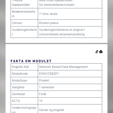
Tilladte
Med visse hjælpemidler:
hjælpemidler
Se semesterbeskrivelsen
Bedømmelsesfor
7-trins-skala
m
Censur
Ekstern prøve
Vurderingskriterie
Vurderingskriterierne er angivet i
r
Universitetets eksamensordning
FAKTA OM MODULET
Engelsk titel
Network Based Data Management
Modulkode
ESNCCEB2P1
Modultype
Projekt
Varighed
1 semester
Semester
Forår
ECTS
15
Undervisningsspr
Dansk og engelsk
og