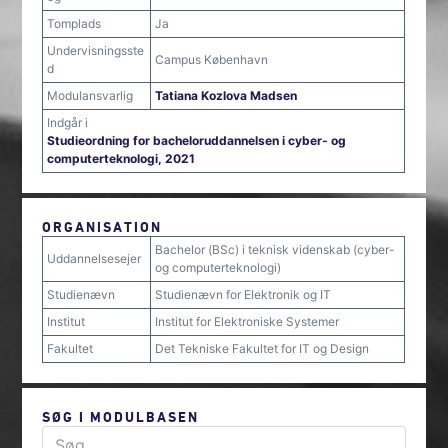
Tomplads
Ja
Undervisningsste
Campus København
d
Modulansvarlig
Tatiana Kozlova Madsen
Indgår i
Studieordning for bacheloruddannelsen i cyber- og
computerteknologi, 2021
ORGANISATION
Bachelor (BSc) i teknisk videnskab (cyber-
Uddannelsesejer
og computerteknologi)
Studienævn
Studienævn for Elektronik og IT
Institut
Institut for Elektroniske Systemer
Fakultet
Det Tekniske Fakultet for IT og Design
SØG I MODULBASEN