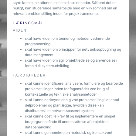
styre kommunikationen mellem disse enheder. Såfremt det er
muligt, kan studerende samarbejde med en virksomhed om en
relevant problemstilling inden for projektrammerne.
LÆRINGSMÅL
VIDEN
skal have viden om teorier og metoder vedrørende
programmering
skal have viden om principper for netværksopbygning og
data mangement
skal have viden om agil projektledelse og anvendelse i
forhold til systemudvikling
FÆRDIGHEDER
skal kunne identificere, analysere, formulere og bearbejde
problemstillinger inden for fagområdet ved brug af
kontekstuelle og tekniske analysemetoder
skal kunne nedbryde den givne problemstilling i et antal
delproblemer og planlægge, hvordan disse kan
distribueres i et netværksbaseret system
skal kunne opstille krav til og implementere en simpel
brugergrænseflade til understøttelse af projektets
databehandling
skal kunne gennemføre en metodisk og konsekvent