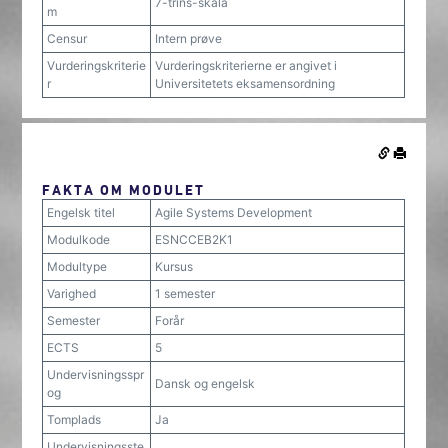
7-trins-skala
m
Censur
Intern prøve
Vurderingskriterie
Vurderingskriterierne er angivet i
r
Universitetets eksamensordning
FAKTA OM MODULET
Engelsk titel
Agile Systems Development
Modulkode
ESNCCEB2K1
Modultype
Kursus
Varighed
1 semester
Semester
Forår
ECTS
5
Undervisningsspr
Dansk og engelsk
og
Tomplads
Ja
Undervisningsste