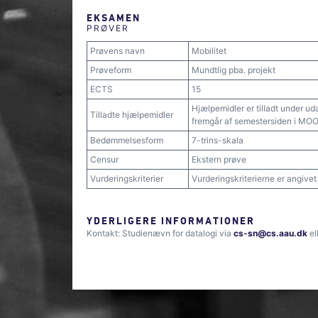
EKSAMEN
PRØVER
Prøvens navn
Mobilitet
Prøveform
Mundtlig pba. projekt
ECTS
15
Hjælpemidler er tilladt under ud
Tilladte hjælpemidler
fremgår af semestersiden i MO
Bedømmelsesform
7-trins-skala
Censur
Ekstern prøve
Vurderingskriterier
Vurderingskriterierne er angive
YDERLIGERE INFORMATIONER
Kontakt: Studienævn for datalogi via
cs-sn@cs.aau.dk
el