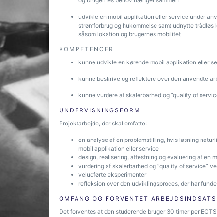
og brugernes behov hænger sammen
udvikle en mobil applikation eller service under an
strømforbrug og hukommelse samt udnytte trådløs 
såsom lokation og brugernes mobilitet
KOMPETENCER
kunne udvikle en kørende mobil applikation eller s
kunne beskrive og reflektere over den anvendte arb
kunne vurdere af skalerbarhed og ”quality of servi
UNDERVISNINGSFORM
Projektarbejde, der skal omfatte:
en analyse af en problemstilling, hvis løsning naturl
mobil applikation eller service
design, realisering, aftestning og evaluering af en m
vurdering af skalerbarhed og ”quality of service” v
veludførte eksperimenter
refleksion over den udviklingsproces, der har funde
OMFANG OG FORVENTET ARBEJDSINDSATS
Det forventes at den studerende bruger 30 timer per ECTS, 