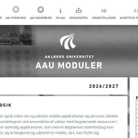
E
AAU FORSKNING
AAU SAMARBEJDE
OM AAU
ORGANISATION
LEDIGE STILLINGER
ANSATTE OG 
AAU MODULER
2026/2027
OGIK
kan opnå viden om og udvikle mobile applikationer og services. Mobile
elt kendetegnet ved anvendelse af udstyr med begrænsede ressourcer i
 er samtidig applikationer, som med et begrænset strømforbrug kan
 og at brugerne og udstyret er mobile, dvs. kan flytte sig.