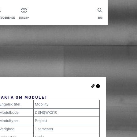
STUDERENDE
ENGLISH
SØG
FAKTA OM MODULET
Engelsk titel
Mobility
Modulkode
DSNSWK210
Modultype
Projekt
Varighed
1 semester