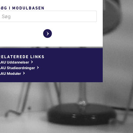
SØG I MODULBASEN
y
RELATEREDE LINKS
AAU Uddannelser
w
AU Studieordninger
w
AAU Moduler
w