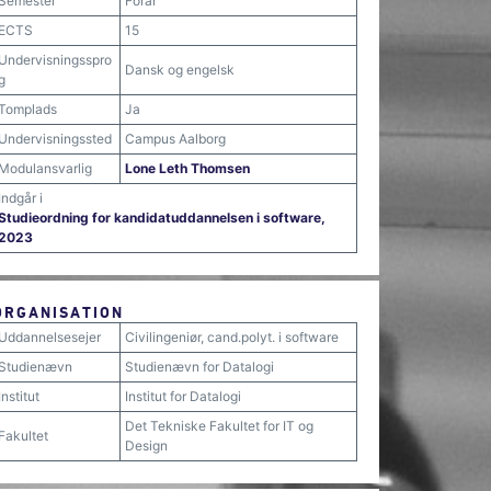
Semester
Forår
ECTS
15
Undervisningsspro
Dansk og engelsk
g
Tomplads
Ja
Undervisningssted
Campus Aalborg
Modulansvarlig
Lone Leth Thomsen
Indgår i
Studieordning for kandidatuddannelsen i software,
2023
ORGANISATION
Uddannelsesejer
Civilingeniør, cand.polyt. i software
Studienævn
Studienævn for Datalogi
Institut
Institut for Datalogi
Det Tekniske Fakultet for IT og
Fakultet
Design