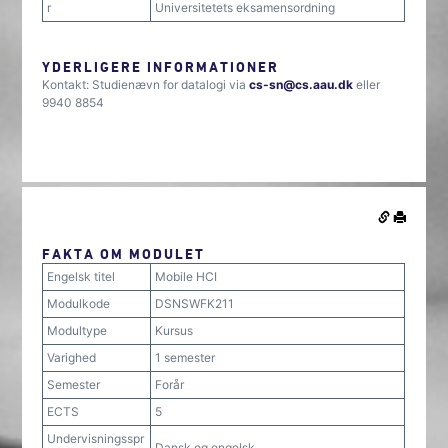
r
Universitetets eksamensordning
YDERLIGERE INFORMATIONER
Kontakt: Studienævn for datalogi via
cs-sn@cs.aau.dk
eller
9940 8854
FAKTA OM MODULET
Engelsk titel
Mobile HCI
Modulkode
DSNSWFK211
Modultype
Kursus
Varighed
1 semester
Semester
Forår
ECTS
5
Undervisningsspr
Dansk og engelsk