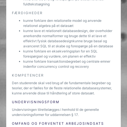
fuldtekstsøgning
FÆRDIGHEDER
kunne forklare den relationelle model og anvende
relationel algebra på et datasæt
kunne lave et relationelt databasedesign, der overholder
anerkendte normalformer og bruge dette til at lave et
effektivt fysisk databasedesignkunne bruge basal og
avanceret SQL til at skabe og forespørge på en database
kunne forklare en eksekveringsplan for en SQL
forespørgsel og vurdere, om planen er effektiv
kunne forklare transaktionsbegrebet og centrale emner
indenfor concurrency control og recovery
KOMPETENCER
Den studerende skal ved brug af de fundamentale begreber og
teorier, der er fælles for de fleste relationelle databasesystemer,
kunne anvende disse til håndtering af store datasæt.
UNDERVISNINGSFORM
Undervisningen tilrettelægges i henhold til de generelle
undervisningsformer for uddannelsen § 17.
OMFANG OG FORVENTET ARBEJDSINDSATS