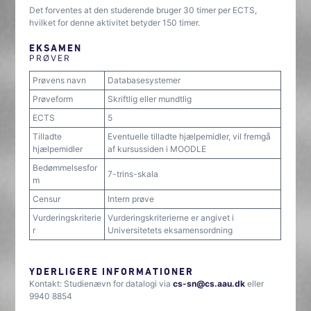
Det forventes at den studerende bruger 30 timer per ECTS,
hvilket for denne aktivitet betyder 150 timer.
EKSAMEN
PRØVER
Prøvens navn
Databasesystemer
Prøveform
Skriftlig eller mundtlig
ECTS
5
Tilladte
Eventuelle tilladte hjælpemidler, vil fremgå
hjælpemidler
af kursussiden i MOODLE
Bedømmelsesfor
7-trins-skala
m
Censur
Intern prøve
Vurderingskriterie
Vurderingskriterierne er angivet i
r
Universitetets eksamensordning
YDERLIGERE INFORMATIONER
Kontakt: Studienævn for datalogi via
cs-sn@cs.aau.dk
eller
9940 8854