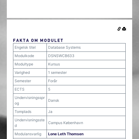
FAKTA OM MODULET
Engelsk titel
Database Systems
Modulkode
DSNSWCB633
Modultype
Kursus
Varighed
1 semester
Semester
Forår
ECTS
5
Undervisningsspr
Dansk
og
Tomplads
Ja
Undervisningsste
Campus København
d
Modulansvarlig
Lone Leth Thomsen