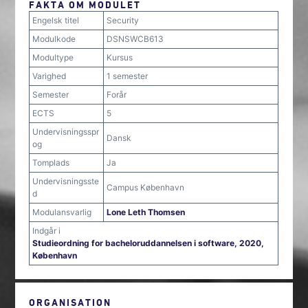
FAKTA OM MODULET
Engelsk titel
Security
Modulkode
DSNSWCB613
Modultype
Kursus
Varighed
1 semester
Semester
Forår
ECTS
5
Undervisningsspr
Dansk
og
Tomplads
Ja
Undervisningsste
Campus København
d
Modulansvarlig
Lone Leth Thomsen
Indgår i
Studieordning for bacheloruddannelsen i software, 2020,
København
ORGANISATION