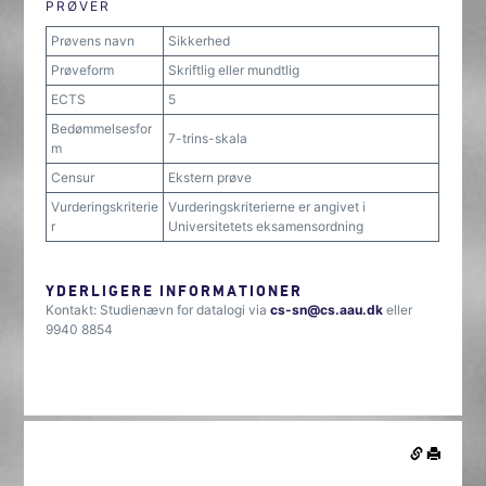
PRØVER
Prøvens navn
Sikkerhed
Prøveform
Skriftlig eller mundtlig
ECTS
5
Bedømmelsesfor
7-trins-skala
m
Censur
Ekstern prøve
Vurderingskriterie
Vurderingskriterierne er angivet i
r
Universitetets eksamensordning
YDERLIGERE INFORMATIONER
Kontakt: Studienævn for datalogi via
cs-sn@cs.aau.dk
eller
9940 8854