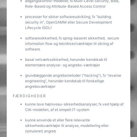
adgangskontrol-modeller, fx Multi-Level Security, Biba,
Role-Based og Attribute-Based Access Control
processer for sikker softwareudvikling, fx “building
security in”, OpenSAMM eller Secure Development
Lifecycle (SDL)
softwaresikkerhed, fx sprog-baseret sikkerhed, secure
information flow og teknikker/værktøjer til sikring af
software
basal netværkssikkerhed, herunder kendskab til
elementære analyse- og angrebs-værktøjer
grundlæggende angrebsmetoder (“hacking”), fx “reverse
engineering”, herunder kendskab til forskellige
angrebsværktøjer
FÆRDIGHEDER
kunne lave højniveau-sikkerhedsanalyser, fx ved hjælp af
CIA-modellen, af et simpelt IT-system
kunne anvende et eller flere relevante
sikkerhedsværktøjer til analyse, modellering eller
(simuleret) angreb