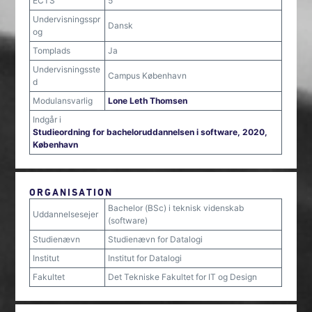
ECTS
5
Undervisningsspr
Dansk
og
Tomplads
Ja
Undervisningsste
Campus København
d
Modulansvarlig
Lone Leth Thomsen
Indgår i
Studieordning for bacheloruddannelsen i software, 2020,
København
ORGANISATION
Bachelor (BSc) i teknisk videnskab
Uddannelsesejer
(software)
Studienævn
Studienævn for Datalogi
Institut
Institut for Datalogi
Fakultet
Det Tekniske Fakultet for IT og Design