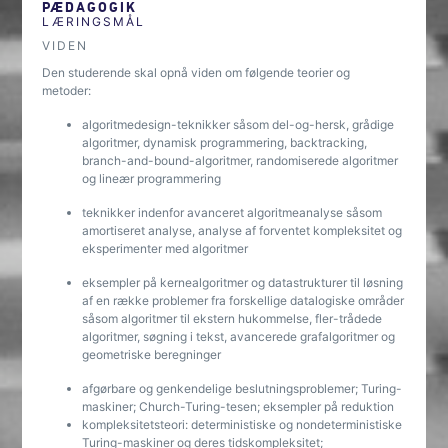
PÆDAGOGIK
LÆRINGSMÅL
VIDEN
Den studerende skal opnå viden om følgende teorier og
metoder:
algoritmedesign-teknikker såsom del-og-hersk, grådige
algoritmer, dynamisk programmering, backtracking,
branch-and-bound-algoritmer, randomiserede algoritmer
og lineær programmering
teknikker indenfor avanceret algoritmeanalyse såsom
amortiseret analyse, analyse af forventet kompleksitet og
eksperimenter med algoritmer
eksempler på kernealgoritmer og datastrukturer til løsning
af en række problemer fra forskellige datalogiske områder
såsom algoritmer til ekstern hukommelse, fler-trådede
algoritmer, søgning i tekst, avancerede grafalgoritmer og
geometriske beregninger
afgørbare og genkendelige beslutningsproblemer; Turing-
maskiner; Church-Turing-tesen; eksempler på reduktion
kompleksitetsteori: deterministiske og nondeterministiske
Turing-maskiner og deres tidskompleksitet;