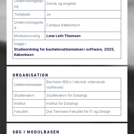
Undervisningsspr
Dansk og engelsk
og
Tomplads
Ja
Undervisningsste
Campus København
d
Modulansvarlig
Lone Leth Thomsen
Indgår i
Studieordning for bacheloruddannelsen i software, 2025,
København
ORGANISATION
Bachelor (BSc) i teknisk videnskab
Uddannelsesejer
(software)
Studienævn
Studienævn for Datalogi
Institut
Institut for Datalogi
Fakultet
Det Tekniske Fakultet for IT og Design
SØG I MODULBASEN