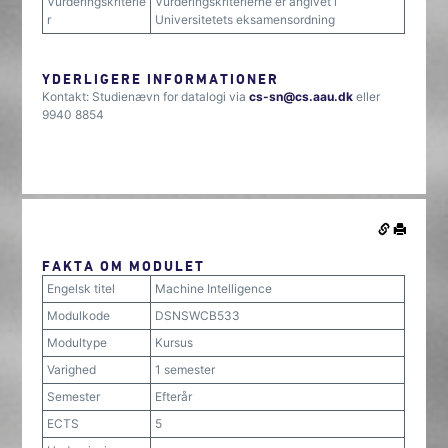
Vurderingskriterie
Vurderingskriterierne er angivet i
r
Universitetets eksamensordning
YDERLIGERE INFORMATIONER
Kontakt: Studienævn for datalogi via
cs-sn@cs.aau.dk
eller
9940 8854
FAKTA OM MODULET
Engelsk titel
Machine Intelligence
Modulkode
DSNSWCB533
Modultype
Kursus
Varighed
1 semester
Semester
Efterår
ECTS
5