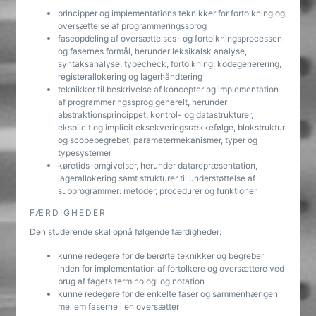
principper og implementations teknikker for fortolkning og
oversættelse af programmeringssprog
faseopdeling af oversættelses- og fortolkningsprocessen
og fasernes formål, herunder leksikalsk analyse,
syntaksanalyse, typecheck, fortolkning, kodegenerering,
registerallokering og lagerhåndtering
teknikker til beskrivelse af koncepter og implementation
af programmeringssprog generelt, herunder
abstraktionsprincippet, kontrol- og datastrukturer,
eksplicit og implicit eksekveringsrækkefølge, blokstruktur
og scopebegrebet, parametermekanismer, typer og
typesystemer
køretids-omgivelser, herunder datarepræsentation,
lagerallokering samt strukturer til understøttelse af
subprogrammer: metoder, procedurer og funktioner
FÆRDIGHEDER
Den studerende skal opnå følgende færdigheder:
kunne redegøre for de berørte teknikker og begreber
inden for implementation af fortolkere og oversættere ved
brug af fagets terminologi og notation
kunne redegøre for de enkelte faser og sammenhængen
mellem faserne i en oversætter