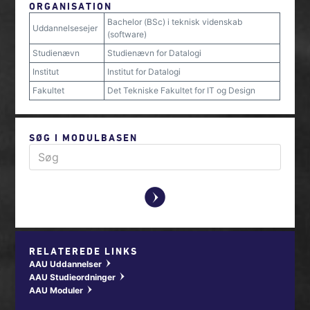
ORGANISATION
Bachelor (BSc) i teknisk videnskab
Uddannelsesejer
(software)
Studienævn
Studienævn for Datalogi
Institut
Institut for Datalogi
Fakultet
Det Tekniske Fakultet for IT og Design
SØG I MODULBASEN
y
RELATEREDE LINKS
AAU Uddannelser
w
AAU Studieordninger
w
AAU Moduler
w