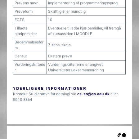
Prøvens navn
Implementering af programmeringssprog
Prøveform
Skriftlig eller mundtlig
ECTS
10
Tilladte
Eventuelle tilladte hjælpemidler, vil fremgå
hjælpemidler
af kursussiden i MOODLE
Bedømmelsesfor
7-trins-skala
m
Censur
Ekstern prøve
Vurderingskriterie
Vurderingskriterierne er angivet i
r
Universitetets eksamensordning
YDERLIGERE INFORMATIONER
Kontakt: Studienævn for datalogi via
cs-sn@cs.aau.dk
eller
9940 8854